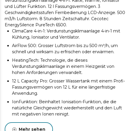
Verdunstungsklimaanlage 4-in-1. Kälte, Wärme, Ionisator
und Lüfter Funktion. 12 l Fassungsvermögen. 3
Geschwindigkeitsstufen Fernbedienung LCD-Anzeige. 500
m3/h Luftstorm. 8 Stunden Zeitschaltuhr. Cecotec
EnergySilence PureTech 6500.
ClimaCare 4-in-1: Verdunstungsklimaanlage 4-in-1 mit
Kühlung, Ionisator und Ventilator.
AirFlow 500: Grosser Luftstrom bis zu 500 m³/h, um
schnell und wirksam zu erfrischen oder erwärmen.
HeatingTech: Technologie, die dieses
Verdunstungsklimaanlage in einem Heizgerät von
hohen Anforderungen verwandelt.
12 L Capacity Pro: Grosser Wassertank mit einem Profi-
Fassungsvermögen von 12 L für eine längerfristige
Anwendung.
IonFunktion: Beinhaltet Ionisation-Funktion, die die
natürliche Gleichgewicht wiederherstellt und den Luft
mit negativen Ionen reinigt.
SmartControl: Beinhaltet Fernbedienung, um maximale
Bequemlichkeit zu versichern. Kontrollieren Sie es vom
Mehr sehen