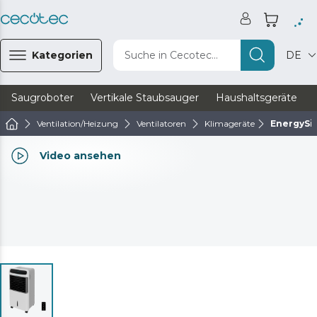
Kategorien
Suche in Cecotec...
DE
Saugroboter
Vertikale Staubsauger
Haushaltsgeräte
Ventilation/Heizung
Ventilatoren
Klimageräte
EnergySi
Video ansehen