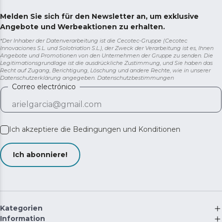
Melden Sie sich für den Newsletter an, um exklusive
Angebote und Werbeaktionen zu erhalten.
*Der Inhaber der Datenverarbeitung ist die Cecotec-Gruppe (Cecotec
Innovaciones S.L. und Solotriatlon S.L.), der Zweck der Verarbeitung ist es, Ihnen
Angebote und Promotionen von den Unternehmen der Gruppe zu senden. Die
Legitimationsgrundlage ist die ausdrückliche Zustimmung, und Sie haben das
Recht auf Zugang, Berichtigung, Löschung und andere Rechte, wie in unserer
Datenschutzerklärung angegeben.
Datenschutzbestimmungen
Correo electrónico
Ich akzeptiere die
Bedingungen und Konditionen
Ich abonniere!
Kategorien
Information