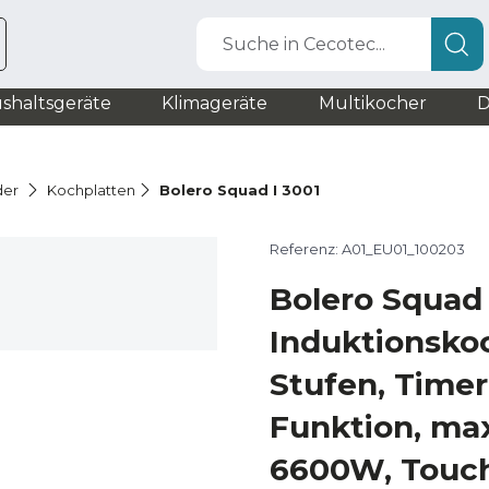
Suche in Cecotec...
shaltsgeräte
Klimageräte
Multikocher
D
der
Kochplatten
Bolero Squad I 3001
Referenz: A01_EU01_100203
Bolero Squad 
Induktionskoc
Stufen, Timer
Funktion, max
6600W, Touch