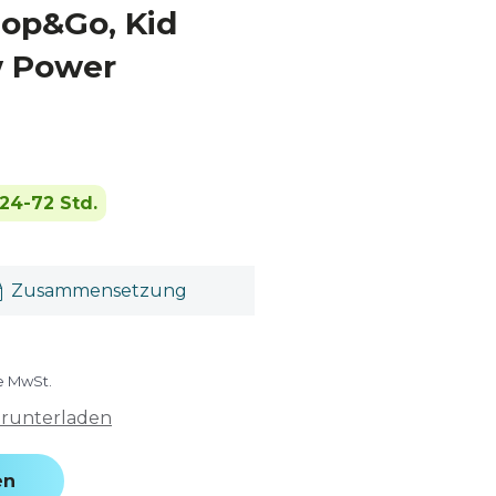
top&Go, Kid
w Power
24-72 Std.
Zusammensetzung
ve MwSt.
erunterladen
en