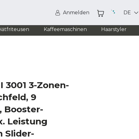
Anmelden
DE
iätfriteusen
Kaffeemaschinen
Haarstyler
I 3001 3-Zonen-
hfeld, 9
, Booster-
. Leistung
 Slider-