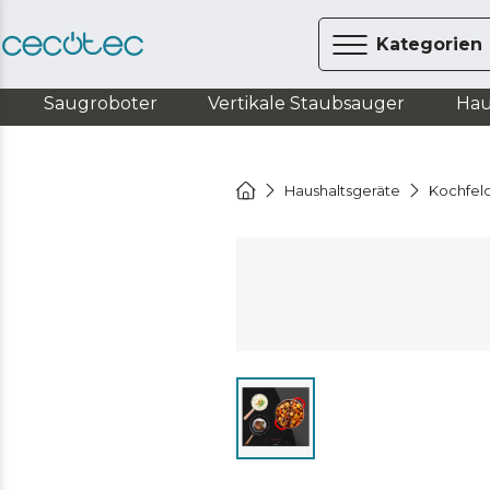
Kategorien
Saugroboter
Vertikale Staubsauger
Hau
Haushaltsgeräte
Kochfel