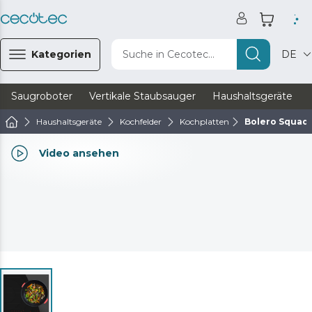
Kategorien
Suche in Cecotec...
DE
Saugroboter
Vertikale Staubsauger
Haushaltsgeräte
Haushaltsgeräte
Kochfelder
Kochplatten
Bolero Squad I
Video ansehen