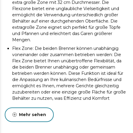
extra große Zone mit 32 cm Durchmesser. Die
Flexzone bietet eine unglaubliche Vielseitigkeit und
ermöglicht die Verwendung unterschiedlich großer
Behälter auf einer durchgehenden Oberfläche. Die
extragroße Zone eignet sich perfekt für große Töpfe
und Pfannen und erleichtert das Garen größerer
Mengen.
Flex Zone: Die beiden Brenner können unabhängig
voneinander oder zusammen betrieben werden: Die
Flex Zone bietet Ihnen unübertroffene Flexibilität, da
die beiden Brenner unabhängig oder gemeinsam
betrieben werden können. Diese Funktion ist ideal für
die Anpassung an Ihre kulinarischen Bedürfnisse und
ermöglicht es Ihnen, mehrere Gerichte gleichzeitig
zuzubereiten oder eine einzige große Fläche für große
Behälter zu nutzen, was Effizienz und Komfort
maximiert.
Gesamtleistung von 7400 W: Mit einer Gesamtleistung
Mehr sehen
von 7400 W sorgt dieses Induktionskochfeld für
schnelle und effiziente Kochzeiten. Es ist perfekt für
alle, die konsistente und schnelle Ergebnisse wünschen,