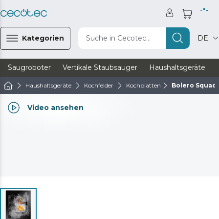
Kategorien
Suche in Cecotec...
DE
Saugroboter
Vertikale Staubsauger
Haushaltsgeräte
Haushaltsgeräte
Kochfelder
Kochplatten
Bolero Squad I
Video ansehen