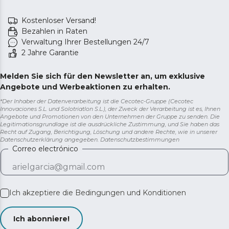
Kostenloser Versand!
Bezahlen in Raten
Verwaltung Ihrer Bestellungen 24/7
2 Jahre Garantie
Melden Sie sich für den Newsletter an, um exklusive
Angebote und Werbeaktionen zu erhalten.
*Der Inhaber der Datenverarbeitung ist die Cecotec-Gruppe (Cecotec
Innovaciones S.L. und Solotriatlon S.L.), der Zweck der Verarbeitung ist es, Ihnen
Angebote und Promotionen von den Unternehmen der Gruppe zu senden. Die
Legitimationsgrundlage ist die ausdrückliche Zustimmung, und Sie haben das
Recht auf Zugang, Berichtigung, Löschung und andere Rechte, wie in unserer
Datenschutzerklärung angegeben.
Datenschutzbestimmungen
Correo electrónico
Ich akzeptiere die
Bedingungen und Konditionen
Ich abonniere!