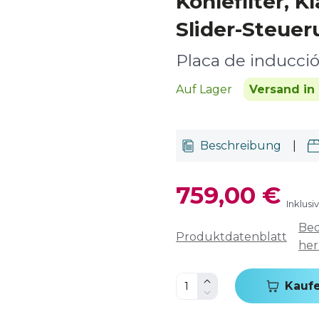
Kohlefilter, K
Slider-Steuer
Placa de inducci
Auf Lager
Versand in 
Beschreibung
|
759,00 €
Inklusi
Bed
Produktdatenblatt
her
Kauf