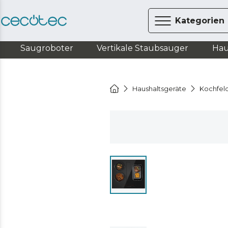
Kategorien
Saugroboter
Vertikale Staubsauger
Hau
Haushaltsgeräte
Kochfel