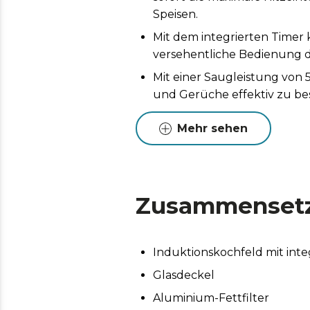
Speisen.
Mit dem integrierten Timer 
versehentliche Bedienung d
Mit einer Saugleistung von 
und Gerüche effektiv zu be
Die Dunstabzugshaube verfü
Mehr sehen
einen umweltfreundlichen B
Kohlefilter garantieren eine
Küche.
Personalisieren Sie die Inst
Zusammenset
System an die Bedürfnisse I
Induktionskochfeld mit int
Glasdeckel
Aluminium-Fettfilter