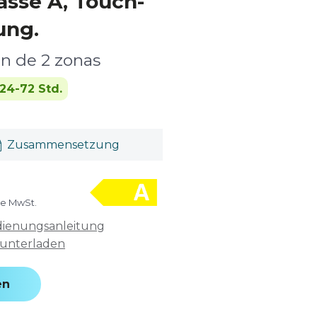
lasse A, Touch-
ung.
ón de 2 zonas
24-72 Std.
Zusammensetzung
ve MwSt.
ienungsanleitung
unterladen
en