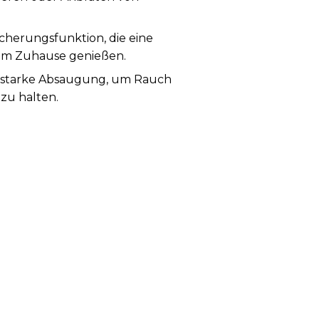
cherungsfunktion, die eine
rem Zuhause genießen.
ne starke Absaugung, um Rauch
zu halten.
uzierten Energieverbrauch und
ern die Luftqualität in Ihrer
ezifischen Set, indem Sie das