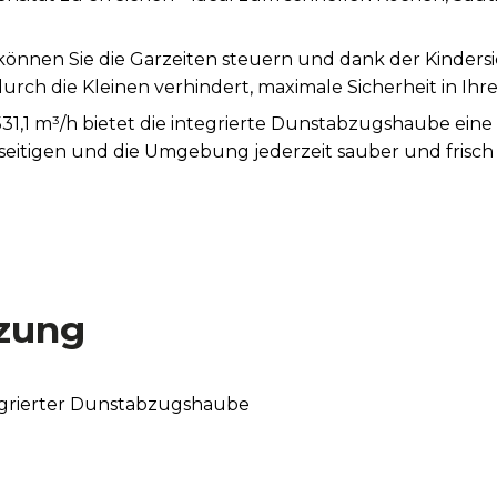
können Sie die Garzeiten steuern und dank der Kindersi
urch die Kleinen verhindert, maximale Sicherheit in Ih
531,1 m³/h bietet die integrierte Dunstabzugshaube ei
seitigen und die Umgebung jederzeit sauber und frisch 
gt über eine Energieeffizienzklasse A, was einen red
etrieb gewährleistet.
 optimale Luftreinigung, beseitigen Gerüche und verbess
allation und verbessern Sie die Luftabführung mit dem sp
zung
hrer Küche anpassen.
egrierter Dunstabzugshaube