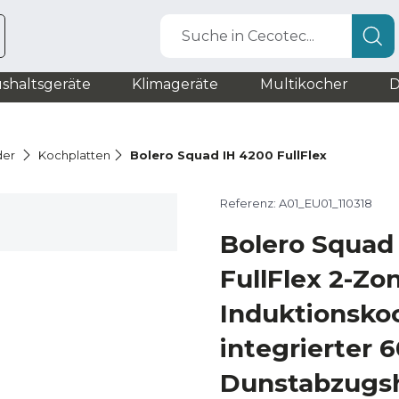
Suche in Cecotec...
shaltsgeräte
Klimageräte
Multikocher
D
der
Kochplatten
Bolero Squad IH 4200 FullFlex
Referenz: A01_EU01_110318
Bolero Squad
FullFlex 2-Zo
Induktionsko
integrierter 
Dunstabzugs