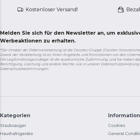
Kostenloser Versand!
Bezah
Melden Sie sich für den Newsletter an, um exklusi
Werbeaktionen zu erhalten.
*Der Inhaber der Datenverarbeitung ist die Cecotec-Gruppe (Cecotec Innovaciones S.
Zweck der Verarbeitung ist es, Ihnen Angebote und Promotionen von den Unter
Die Legitimationsgrundlage ist die ausdrückliche Zustimmung, und Sie haben da
Berichtigung, Löschung und andere Rechte, wie in unserer Datenschutzerklärun
Datenschutzbestimmungen
Kategorien
Information
Staubsauger
Cookies
Haushaltsgeräte
General Condit