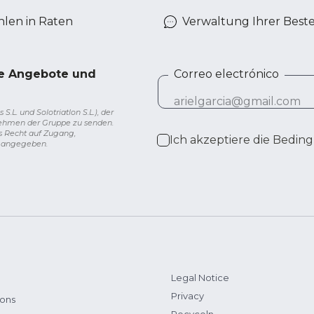
len in Raten
Verwaltung Ihrer Best
ve Angebote und
Correo electrónico
L. und Solotriatlon S.L.), der
nehmen der Gruppe zu senden.
s Recht auf Zugang,
Ich akzeptiere die
Beding
g angegeben.
Legal Notice
Privacy
ions