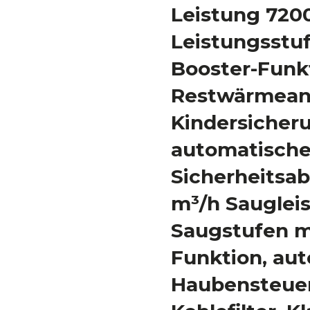
Leistung 720
Leistungsstu
Booster-Funkt
Restwärmean
Kindersicher
automatisch
Sicherheitsab
m³/h Saugleis
Saugstufen m
Funktion, au
Haubensteue