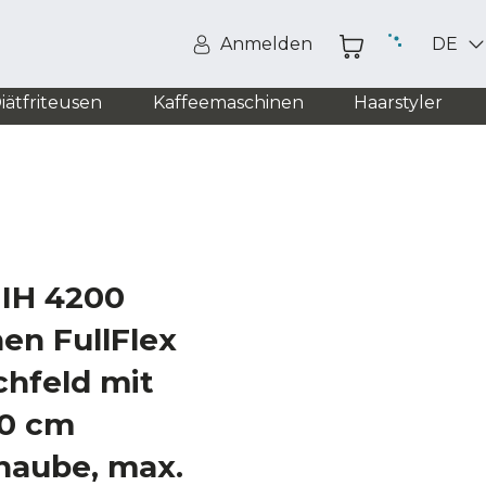
Anmelden
DE
iätfriteusen
Kaffeemaschinen
Haarstyler
 IH 4200
nen FullFlex
chfeld mit
60 cm
haube, max.