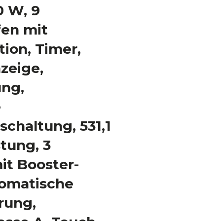
0 W, 9
fen mit
ion, Timer,
zeige,
ung,
e
schaltung, 531,1
tung, 3
it Booster-
tomatische
rung,