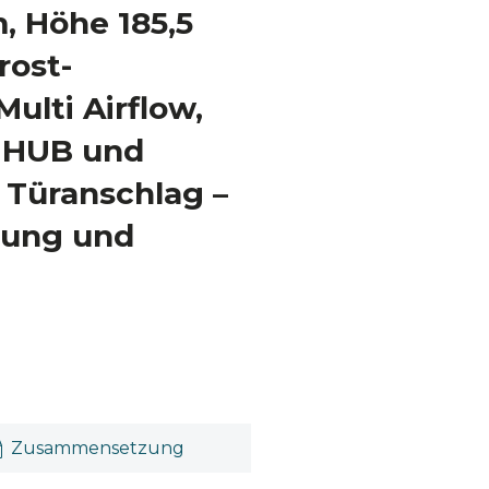
m, Höhe 185,5
rost-
ulti Airflow,
 HUB und
 Türanschlag –
tung und
Zusammensetzung