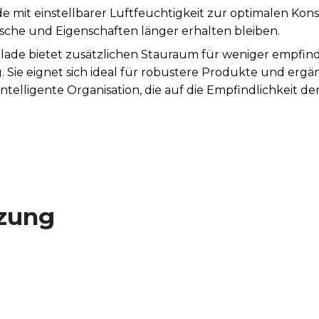
 mit einstellbarer Luftfeuchtigkeit zur optimalen Kon
che und Eigenschaften länger erhalten bleiben.
lade bietet zusätzlichen Stauraum für weniger empfin
. Sie eignet sich ideal für robustere Produkte und ergä
ntelligente Organisation, die auf die Empfindlichkeit d
Kühlung, die die Nährstoffeigenschaften frisch zugefüh
itales Bedienfeld zur präzisen Einstellung aller Kühlschr
 Effiziente Beleuchtung, die es ermöglicht, Speisen g
zung
Tür offen gelassen wird, und verhindert so Energieve