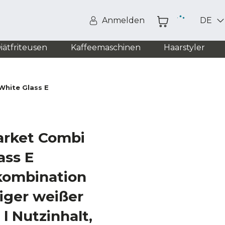
Anmelden
DE
iätfriteusen
Kaffeemaschinen
Haarstyler
White Glass E
arket Combi
ass E
rkombination
iger weißer
 l Nutzinhalt,