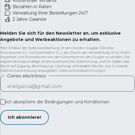
Kostenloser Versand!
Bezahlen in Raten
Verwaltung Ihrer Bestellungen 24/7
2 Jahre Garantie
Melden Sie sich für den Newsletter an, um exklusive
Angebote und Werbeaktionen zu erhalten.
*Der Inhaber der Datenverarbeitung ist die Cecotec-Gruppe (Cecotec
Innovaciones S.L. und Solotriatlon S.L.), der Zweck der Verarbeitung ist es, Ihnen
Angebote und Promotionen von den Unternehmen der Gruppe zu senden. Die
Legitimationsgrundlage ist die ausdrückliche Zustimmung, und Sie haben das
Recht auf Zugang, Berichtigung, Löschung und andere Rechte, wie in unserer
Datenschutzerklärung angegeben.
Datenschutzbestimmungen
Correo electrónico
Ich akzeptiere die
Bedingungen und Konditionen
Ich abonniere!