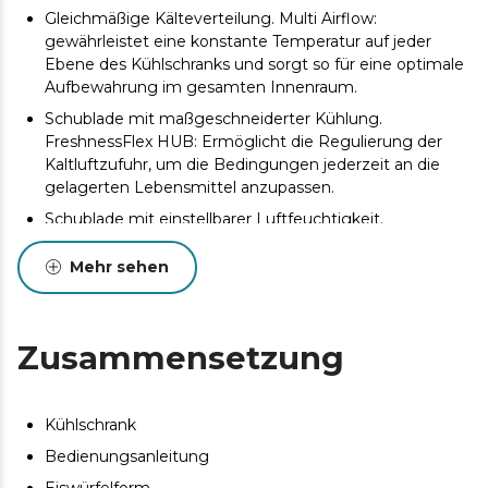
Gleichmäßige Kälteverteilung. Multi Airflow:
gewährleistet eine konstante Temperatur auf jeder
Ebene des Kühlschranks und sorgt so für eine optimale
Aufbewahrung im gesamten Innenraum.
Schublade mit maßgeschneiderter Kühlung.
FreshnessFlex HUB: Ermöglicht die Regulierung der
Kaltluftzufuhr, um die Bedingungen jederzeit an die
gelagerten Lebensmittel anzupassen.
Schublade mit einstellbarer Luftfeuchtigkeit.
HumidityFlex HUB: bietet eine optimale Aufbewahrung
von Obst und Gemüse und verlängert deren Frische
Mehr sehen
und Eigenschaften über einen längeren Zeitraum.
Kühlschrank aus, Gefrierteil bleibt eingeschaltet.
Urlaubsmodus: Reduziert den Verbrauch in Zeiten
Zusammensetzung
geringer Nutzung, indem nur das Gefrierteil
eingeschaltet bleibt.
Passen Sie die Öffnung an Ihre Bedürfnisse an.
Kühlschrank
Türanschlag wechselbar: Die Öffnungsrichtung lässt
Bedienungsanleitung
sich an Ihre Bedürfnisse und den verfügbaren Platz
anpassen.
Eiswürfelform