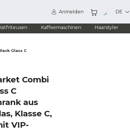
Anmelden
DE
iätfriteusen
Kaffeemaschinen
Haarstyler
lack Glass C
arket Combi
ss C
rank aus
s, Klasse C,
it VIP-