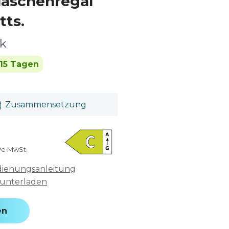
laschenregal
tts.
k
 15 Tagen
Zusammensetzung
ive MwSt.
ienungsanleitung
unterladen
en