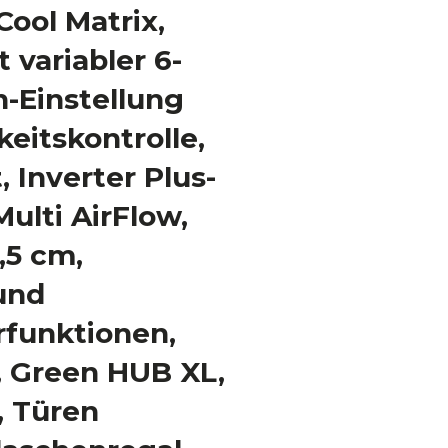
Cool Matrix,
 variabler 6-
-Einstellung
eitskontrolle,
, Inverter Plus-
ulti AirFlow,
9,5 cm,
und
rfunktionen,
 Green HUB XL,
, Türen