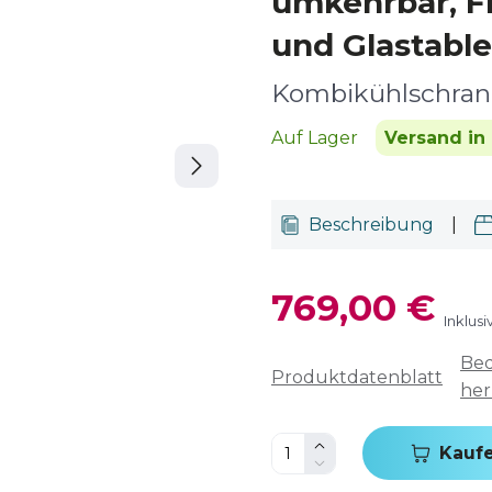
umkehrbar, F
und Glastable
Kombikühlschran
Auf Lager
Versand in
Beschreibung
|
769,00 €
Inklus
Bed
Produktdatenblatt
her
Kauf