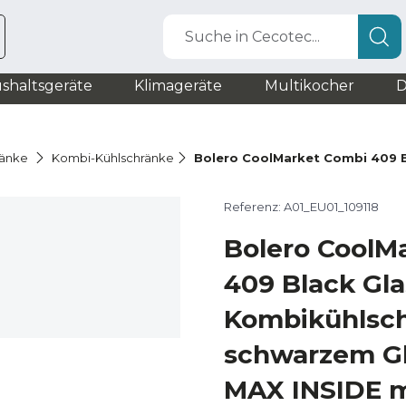
Suche in Cecotec...
shaltsgeräte
Klimageräte
Multikocher
D
ränke
Kombi-Kühlschränke
Bolero CoolMarket Combi 409 B
Referenz: A01_EU01_109118
Bolero CoolM
409 Black Gla
Kombikühlsch
schwarzem Gla
MAX INSIDE m