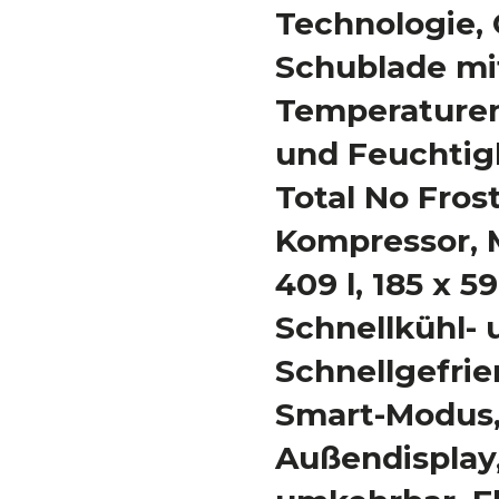
Technologie, 
Schublade mit
Temperaturen
und Feuchtigk
Total No Frost
Kompressor, M
409 l, 185 x 5
Schnellkühl- 
Schnellgefrie
Smart-Modus,
Außendisplay