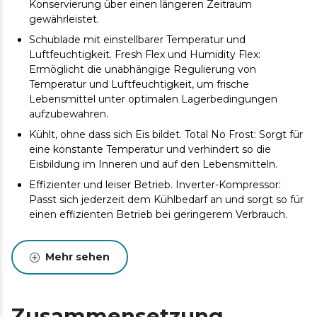
Konservierung über einen längeren Zeitraum
gewährleistet.
Schublade mit einstellbarer Temperatur und
Luftfeuchtigkeit. Fresh Flex und Humidity Flex:
Ermöglicht die unabhängige Regulierung von
Temperatur und Luftfeuchtigkeit, um frische
Lebensmittel unter optimalen Lagerbedingungen
aufzubewahren.
Kühlt, ohne dass sich Eis bildet. Total No Frost: Sorgt für
eine konstante Temperatur und verhindert so die
Eisbildung im Inneren und auf den Lebensmitteln.
Effizienter und leiser Betrieb. Inverter-Kompressor:
Passt sich jederzeit dem Kühlbedarf an und sorgt so für
einen effizienten Betrieb bei geringerem Verbrauch.
409 l Fassungsvermögen. 185 x 59,5 cm: Ein
Kombinationsdesign, das den Platz optimiert und es
Mehr sehen
Ihnen ermöglicht, große Mengen an Lebensmitteln
bequem und ordentlich aufzubewahren.
Umgebende Kälte. Multi AirFlow: verteilt kalte Luft
Zusammensetzung
gleichmäßig und sorgt dafür, dass jede Ecke des