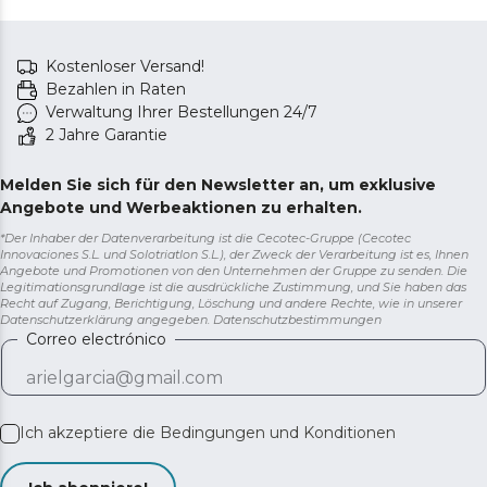
Kostenloser Versand!
Bezahlen in Raten
Verwaltung Ihrer Bestellungen 24/7
2 Jahre Garantie
Melden Sie sich für den Newsletter an, um exklusive
Angebote und Werbeaktionen zu erhalten.
*Der Inhaber der Datenverarbeitung ist die Cecotec-Gruppe (Cecotec
Innovaciones S.L. und Solotriatlon S.L.), der Zweck der Verarbeitung ist es, Ihnen
Angebote und Promotionen von den Unternehmen der Gruppe zu senden. Die
Legitimationsgrundlage ist die ausdrückliche Zustimmung, und Sie haben das
Recht auf Zugang, Berichtigung, Löschung und andere Rechte, wie in unserer
Datenschutzerklärung angegeben.
Datenschutzbestimmungen
Correo electrónico
Ich akzeptiere die
Bedingungen und Konditionen