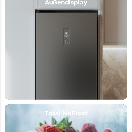
Außendisplay
Total NoFrost