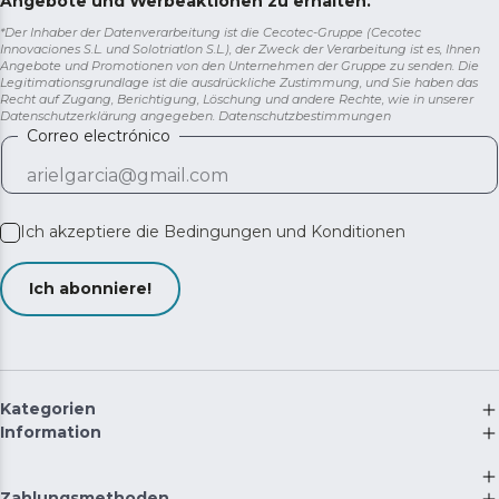
Angebote und Werbeaktionen zu erhalten.
Installation und ermöglicht, die Öffnungsrichtung der
*Der Inhaber der Datenverarbeitung ist die Cecotec-Gruppe (Cecotec
Tür an die Gegebenheiten des Raums anzupassen.
Innovaciones S.L. und Solotriatlon S.L.), der Zweck der Verarbeitung ist es, Ihnen
Angebote und Promotionen von den Unternehmen der Gruppe zu senden. Die
Geräuscharmer und effizienter Betrieb. Inverter-Plus-
Legitimationsgrundlage ist die ausdrückliche Zustimmung, und Sie haben das
Kompressor: passt die Leistung an die Anforderungen
Recht auf Zugang, Berichtigung, Löschung und andere Rechte, wie in unserer
Datenschutzerklärung angegeben.
Datenschutzbestimmungen
des Kühlschranks an. Dies senkt nicht nur den
Correo electrónico
Energieverbrauch, sondern verlängert auch die
Lebensdauer des Geräts.
Abmessungen: 1850x595x680 mm. Mit seinen
kompakten Maßen von 2010 x 595 x 680 mm passt
Ich akzeptiere die
Bedingungen und Konditionen
dieser Kühlschrank perfekt in jede Küche. Er bietet ein
großes Fassungsvermögen, ohne dabei übermäßig viel
Ich abonniere!
Platz einzunehmen.
Kategorien
Information
Zahlungsmethoden