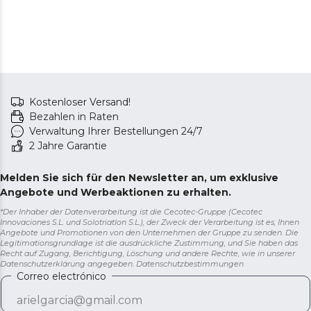
Obst und Gemüse länger in perfektem Zustand
aufzubewahren.
Ordnen Sie Flaschen und optimieren Sie den Platz.
Flaschenregal: Bietet einen speziellen Platz, um Ihre
Getränke perfekt gekühlt und in Reichweite
aufzubewahren.
Volle Kontrolle ohne Kälteverlust. Außendisplay:
Kostenloser Versand!
ermöglicht die Kontrolle der Kälte, ohne die Tür öffnen
Bezahlen in Raten
zu müssen.
Verwaltung Ihrer Bestellungen 24/7
2 Jahre Garantie
Melden Sie sich für den Newsletter an, um exklusive
Angebote und Werbeaktionen zu erhalten.
*Der Inhaber der Datenverarbeitung ist die Cecotec-Gruppe (Cecotec
Innovaciones S.L. und Solotriatlon S.L.), der Zweck der Verarbeitung ist es, Ihnen
Angebote und Promotionen von den Unternehmen der Gruppe zu senden. Die
Legitimationsgrundlage ist die ausdrückliche Zustimmung, und Sie haben das
Recht auf Zugang, Berichtigung, Löschung und andere Rechte, wie in unserer
Datenschutzerklärung angegeben.
Datenschutzbestimmungen
Correo electrónico