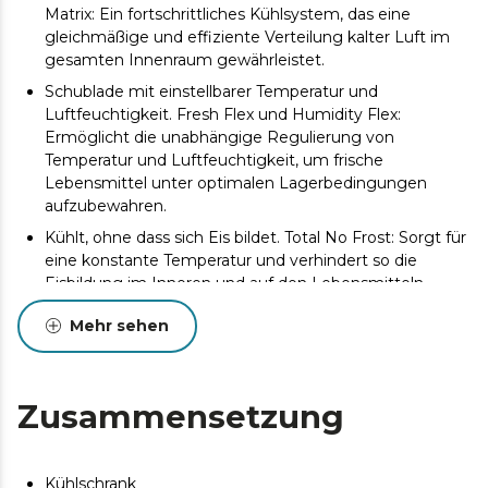
Matrix: Ein fortschrittliches Kühlsystem, das eine
gleichmäßige und effiziente Verteilung kalter Luft im
gesamten Innenraum gewährleistet.
Schublade mit einstellbarer Temperatur und
Luftfeuchtigkeit. Fresh Flex und Humidity Flex:
Ermöglicht die unabhängige Regulierung von
Temperatur und Luftfeuchtigkeit, um frische
Lebensmittel unter optimalen Lagerbedingungen
aufzubewahren.
Kühlt, ohne dass sich Eis bildet. Total No Frost: Sorgt für
eine konstante Temperatur und verhindert so die
Eisbildung im Inneren und auf den Lebensmitteln.
Effizienter und leiser Betrieb. Inverter-Kompressor:
Mehr sehen
Passt sich jederzeit dem Kühlbedarf an und sorgt so für
einen effizienten Betrieb bei geringerem Verbrauch.
456 L Fassungsvermögen. Maße: 201 x 59,5 cm: Ein
Zusammensetzung
Kombinationsdesign, das den Platz optimiert und Ihnen
ermöglicht, große Mengen an Lebensmitteln bequem
und ordentlich aufzubewahren.
Kühlschrank