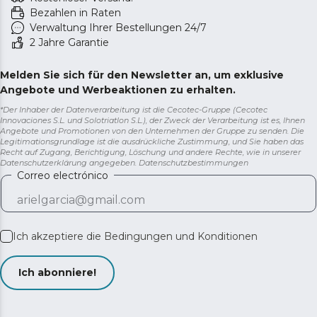
ermöglicht die Kontrolle der Kälte, ohne die Tür öffnen
Bezahlen in Raten
zu müssen.
Verwaltung Ihrer Bestellungen 24/7
2 Jahre Garantie
Melden Sie sich für den Newsletter an, um exklusive
Angebote und Werbeaktionen zu erhalten.
*Der Inhaber der Datenverarbeitung ist die Cecotec-Gruppe (Cecotec
Innovaciones S.L. und Solotriatlon S.L.), der Zweck der Verarbeitung ist es, Ihnen
Angebote und Promotionen von den Unternehmen der Gruppe zu senden. Die
Legitimationsgrundlage ist die ausdrückliche Zustimmung, und Sie haben das
Recht auf Zugang, Berichtigung, Löschung und andere Rechte, wie in unserer
Datenschutzerklärung angegeben.
Datenschutzbestimmungen
Correo electrónico
Ich akzeptiere die
Bedingungen und Konditionen
Ich abonniere!