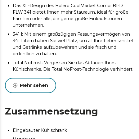
Das XL-Design des Bolero CoolMarket Combi BI-D
FLW 341 bietet Ihnen mehr Stauraum, ideal für große
Familien oder alle, die gerne große Einkaufstouren
unternehmen.
341 l: Mit einem großzügigen Fassungsvermögen von
341 Litern haben Sie viel Platz, um all Ihre Lebensmittel
und Getränke aufzubewahren und sie frisch und
ordentlich zu halten.
Total NoFrost: Vergessen Sie das Abtauen Ihres
Kühlschranks. Die Total NoFrost-Technologie verhindert
die Bildung von Eis oder Frost und sorgt für eine
konstante und gleichmäßige Temperaturverteilung.
Mehr sehen
Full LED Wall: Das Full LED Wall Beleuchtungssystem
garantiert eine optimale und gleichmäßige
Ausleuchtung des gesamten Kühlschrankinnenraums
Zusammensetzung
und ermöglicht so ein müheloses Auffinden Ihrer
Lebensmittel.
Inverter Plus-Kompressor: Der Inverter Plus-
Eingebauter Kühlschrank
Kompressor ist nicht nur leiser, sondern optimiert auch