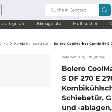
Suche in Cecotec...
shaltsgeräte
Klimageräte
Multikocher
D
ränke
Kombi-Kühlschränke
Bolero CoolMarket Combi BI-S 
Referenz: A01_EU01_101744
Bolero CoolM
S DF 270 E 27
Kombikühlsch
Schiebetür, 
und -ablagen,