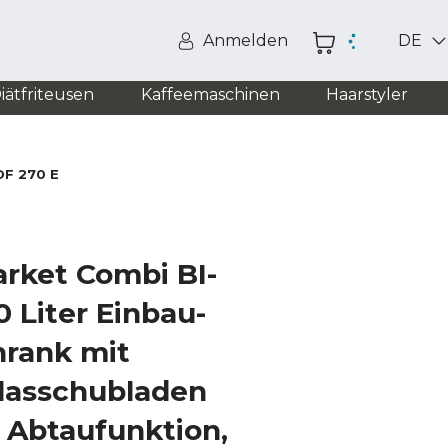
Anmelden
DE
iätfriteusen
Kaffeemaschinen
Haarstyler
DF 270 E
arket Combi BI-
0 Liter Einbau-
rank mit
Glasschubladen
 Abtaufunktion,