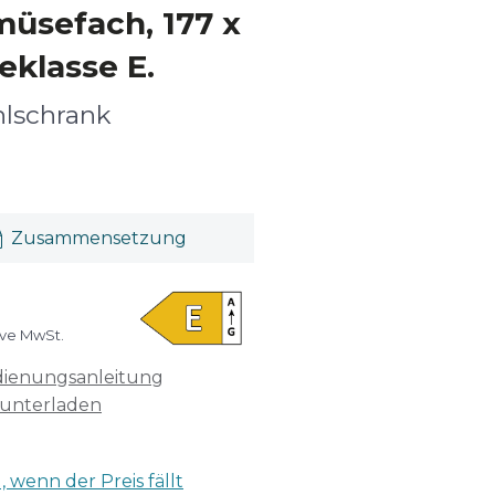
müsefach, 177 x
eklasse E.
lschrank
Zusammensetzung
ive MwSt.
ienungsanleitung
unterladen
 wenn der Preis fällt