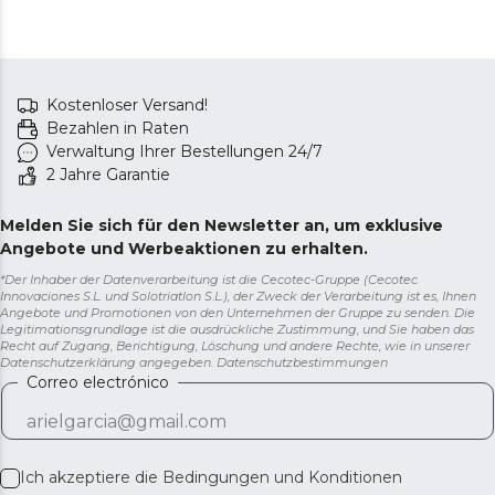
Kostenloser Versand!
Bezahlen in Raten
Verwaltung Ihrer Bestellungen 24/7
2 Jahre Garantie
Melden Sie sich für den Newsletter an, um exklusive
Angebote und Werbeaktionen zu erhalten.
*Der Inhaber der Datenverarbeitung ist die Cecotec-Gruppe (Cecotec
Innovaciones S.L. und Solotriatlon S.L.), der Zweck der Verarbeitung ist es, Ihnen
Angebote und Promotionen von den Unternehmen der Gruppe zu senden. Die
Legitimationsgrundlage ist die ausdrückliche Zustimmung, und Sie haben das
Recht auf Zugang, Berichtigung, Löschung und andere Rechte, wie in unserer
Datenschutzerklärung angegeben.
Datenschutzbestimmungen
Correo electrónico
Ich akzeptiere die
Bedingungen und Konditionen