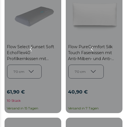
Flow Select Sunset Soft
Flow PureComfort Silk
EchoFlex40
Touch Faserkissen mit
Profilkernkissen mit
Anti-Milben- und Anti-
Orangenblütenöl
Bakterien-Behandlung.
Maximaler Komfort,
mittlere bis hohe
Festigkeit und waschbar.
61,90 €
40,90 €
10 Stück
Versand in 15 Tagen
Versand in 7 Tagen