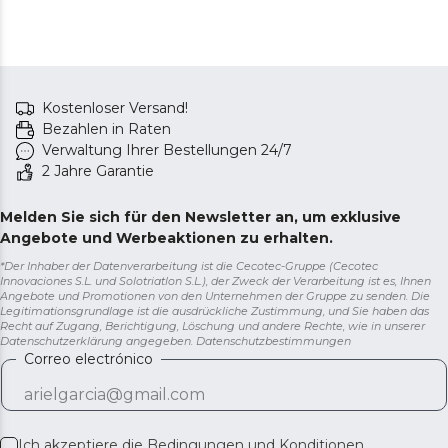
Kostenloser Versand!
Bezahlen in Raten
Verwaltung Ihrer Bestellungen 24/7
2 Jahre Garantie
Melden Sie sich für den Newsletter an, um exklusive
Angebote und Werbeaktionen zu erhalten.
*Der Inhaber der Datenverarbeitung ist die Cecotec-Gruppe (Cecotec
Innovaciones S.L. und Solotriatlon S.L.), der Zweck der Verarbeitung ist es, Ihnen
Angebote und Promotionen von den Unternehmen der Gruppe zu senden. Die
Legitimationsgrundlage ist die ausdrückliche Zustimmung, und Sie haben das
Recht auf Zugang, Berichtigung, Löschung und andere Rechte, wie in unserer
Datenschutzerklärung angegeben.
Datenschutzbestimmungen
Correo electrónico
Ich akzeptiere die
Bedingungen und Konditionen