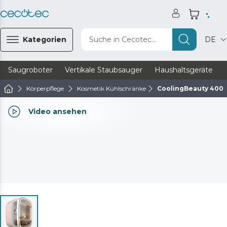
Kategorien
Suche in Cecotec...
DE
Saugroboter
Vertikale Staubsauger
Haushaltsgeräte
Körperpflege
Kosmetik Kühlschränke
CoolingBeauty 4000
Video ansehen