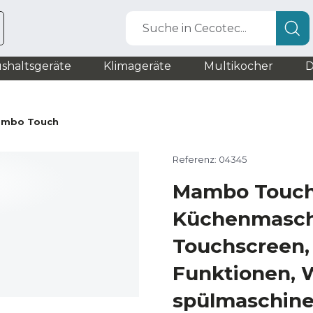
Suche in Cecotec...
shaltsgeräte
Klimageräte
Multikocher
D
mbo Touch
Referenz: 04345
Mambo Touc
Küchenmasch
Touchscreen,
Funktionen,
spülmaschin