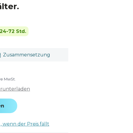
lter.
24-72 Std.
Zusammensetzung
ive MwSt.
erunterladen
en
 wenn der Preis fällt