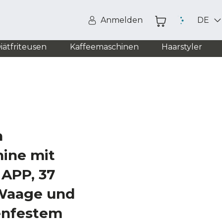
Anmelden
DE
iätfriteusen
Kaffeemaschinen
Haarstyler
h
ine mit
 APP, 37
 Waage und
enfestem