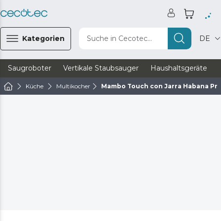
Kategorien
Suche in Cecotec...
DE
Saugroboter
Vertikale Staubsauger
Haushaltsgeräte
Küche
Multikocher
Mambo Touch con Jarra Habana Pr