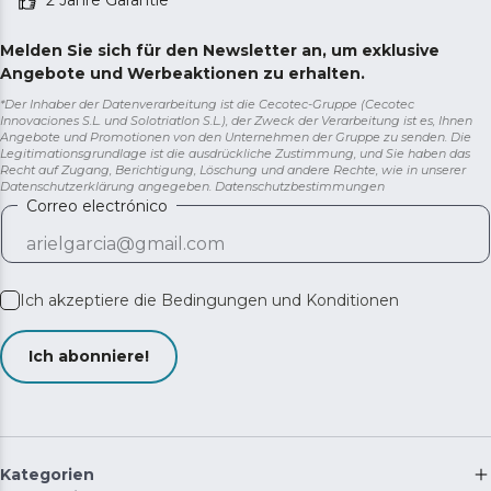
Melden Sie sich für den Newsletter an, um exklusive
Angebote und Werbeaktionen zu erhalten.
*Der Inhaber der Datenverarbeitung ist die Cecotec-Gruppe (Cecotec
Innovaciones S.L. und Solotriatlon S.L.), der Zweck der Verarbeitung ist es, Ihnen
Angebote und Promotionen von den Unternehmen der Gruppe zu senden. Die
Legitimationsgrundlage ist die ausdrückliche Zustimmung, und Sie haben das
Recht auf Zugang, Berichtigung, Löschung und andere Rechte, wie in unserer
Datenschutzerklärung angegeben.
Datenschutzbestimmungen
Correo electrónico
Ich akzeptiere die
Bedingungen und Konditionen
Ich abonniere!
Kategorien