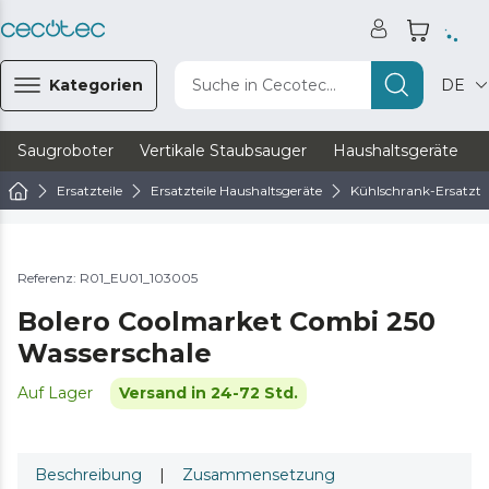
Kategorien
Suche in Cecotec...
DE
Saugroboter
Vertikale Staubsauger
Haushaltsgeräte
Ersatzteile
Ersatzteile Haushaltsgeräte
Kühlschrank-Ersatztei
Referenz: R01_EU01_103005
Bolero Coolmarket Combi 250
Wasserschale
Auf Lager
Versand in 24-72 Std.
Beschreibung
|
Zusammensetzung