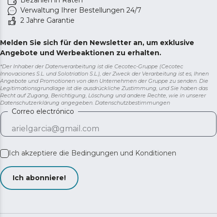
Bezahlen in Raten
Verwaltung Ihrer Bestellungen 24/7
2 Jahre Garantie
Melden Sie sich für den Newsletter an, um exklusive
Angebote und Werbeaktionen zu erhalten.
*Der Inhaber der Datenverarbeitung ist die Cecotec-Gruppe (Cecotec
Innovaciones S.L. und Solotriatlon S.L.), der Zweck der Verarbeitung ist es, Ihnen
Angebote und Promotionen von den Unternehmen der Gruppe zu senden. Die
Legitimationsgrundlage ist die ausdrückliche Zustimmung, und Sie haben das
Recht auf Zugang, Berichtigung, Löschung und andere Rechte, wie in unserer
Datenschutzerklärung angegeben.
Datenschutzbestimmungen
Correo electrónico
Ich akzeptiere die
Bedingungen und Konditionen
Ich abonniere!