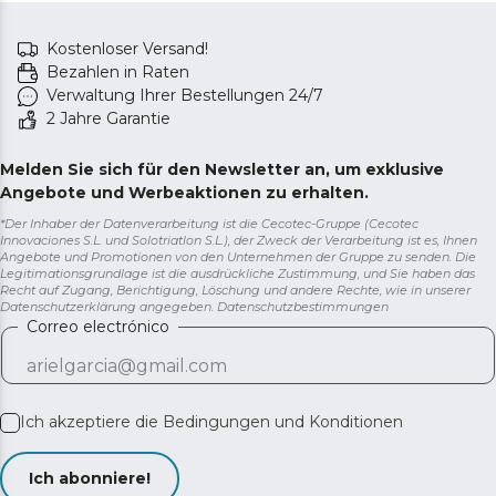
Kostenloser Versand!
Bezahlen in Raten
Verwaltung Ihrer Bestellungen 24/7
2 Jahre Garantie
Melden Sie sich für den Newsletter an, um exklusive
Angebote und Werbeaktionen zu erhalten.
*Der Inhaber der Datenverarbeitung ist die Cecotec-Gruppe (Cecotec
Innovaciones S.L. und Solotriatlon S.L.), der Zweck der Verarbeitung ist es, Ihnen
Angebote und Promotionen von den Unternehmen der Gruppe zu senden. Die
Legitimationsgrundlage ist die ausdrückliche Zustimmung, und Sie haben das
Recht auf Zugang, Berichtigung, Löschung und andere Rechte, wie in unserer
Datenschutzerklärung angegeben.
Datenschutzbestimmungen
Correo electrónico
Ich akzeptiere die
Bedingungen und Konditionen
Ich abonniere!