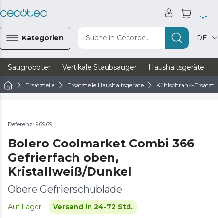
Kategorien
Suche in Cecotec...
DE
Saugroboter
Vertikale Staubsauger
Haushaltsgeräte
Ersatzteile
Ersatzteile Haushaltsgeräte
Kühlschrank-Ersatztei
Referenz: 96969
Bolero Coolmarket Combi 366
Gefrierfach oben,
Kristallweiß/Dunkel
Obere Gefrierschublade
Auf Lager
Versand in 24-72 Std.