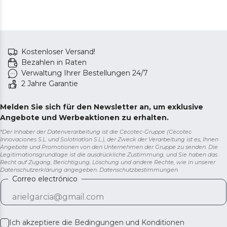
Kostenloser Versand!
Bezahlen in Raten
Verwaltung Ihrer Bestellungen 24/7
2 Jahre Garantie
Melden Sie sich für den Newsletter an, um exklusive
Angebote und Werbeaktionen zu erhalten.
*Der Inhaber der Datenverarbeitung ist die Cecotec-Gruppe (Cecotec
Innovaciones S.L. und Solotriatlon S.L.), der Zweck der Verarbeitung ist es, Ihnen
Angebote und Promotionen von den Unternehmen der Gruppe zu senden. Die
Legitimationsgrundlage ist die ausdrückliche Zustimmung, und Sie haben das
Recht auf Zugang, Berichtigung, Löschung und andere Rechte, wie in unserer
Datenschutzerklärung angegeben.
Datenschutzbestimmungen
Correo electrónico
Ich akzeptiere die
Bedingungen und Konditionen