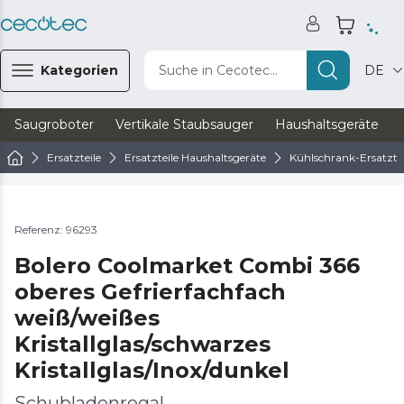
Kategorien
Suche in Cecotec...
DE
Saugroboter
Vertikale Staubsauger
Haushaltsgeräte
Ersatzteile
Ersatzteile Haushaltsgeräte
Kühlschrank-Ersatztei
Referenz: 96293
Bolero Coolmarket Combi 366
oberes Gefrierfachfach
weiß/weißes
Kristallglas/schwarzes
Kristallglas/Inox/dunkel
Schubladenregal