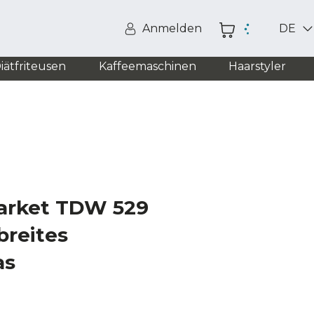
Anmelden
DE
iätfriteusen
Kaffeemaschinen
Haarstyler
arket TDW 529
breites
as