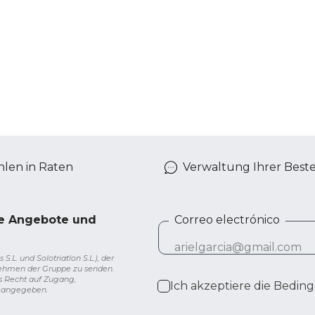
len in Raten
Verwaltung Ihrer Best
ve Angebote und
Correo electrónico
L. und Solotriatlon S.L.), der
nehmen der Gruppe zu senden.
s Recht auf Zugang,
Ich akzeptiere die
Beding
g angegeben.