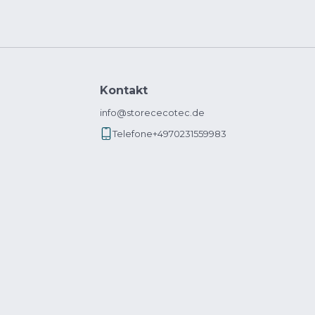
Kontakt
info@storececotec.de
Telefone
+4970231559983