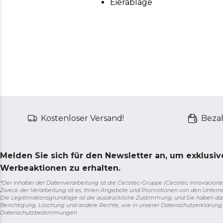
Eierablage
Kostenloser Versand!
Bezah
Melden Sie sich für den Newsletter an, um exklusi
Werbeaktionen zu erhalten.
*Der Inhaber der Datenverarbeitung ist die Cecotec-Gruppe (Cecotec Innovaciones S.
Zweck der Verarbeitung ist es, Ihnen Angebote und Promotionen von den Unter
Die Legitimationsgrundlage ist die ausdrückliche Zustimmung, und Sie haben da
Berichtigung, Löschung und andere Rechte, wie in unserer Datenschutzerklärun
Datenschutzbestimmungen