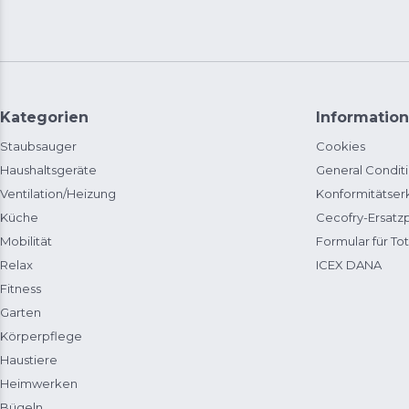
Kategorien
Information
Staubsauger
Cookies
Haushaltsgeräte
General Condit
Ventilation/Heizung
Konformitätser
Küche
Cecofry-Ersat
Mobilität
Formular für Tot
Relax
ICEX DANA
Fitness
Garten
Körperpflege
Haustiere
Heimwerken
Bügeln