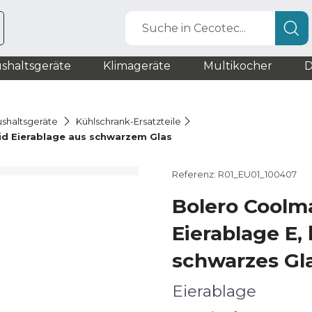
Suche in Cecotec...
shaltsgeräte
Klimageräte
Multikocher
D
ushaltsgeräte
Kühlschrank-Ersatzteile
d Eierablage aus schwarzem Glas
Referenz: R01_EU01_100407
Bolero Coolm
Eierablage E, 
schwarzes Gl
Eierablage