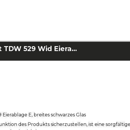
Bolero Coolmarket TDW 529 Wid Eierablage aus schwarzem Glas
Eierablage E, breites schwarzes Glas
tion des Produkts sicherzustellen, ist eine sorgfälti