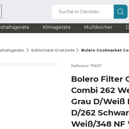
Suche in Cecotec...
shaltsgeräte
Klimageräte
Multikocher
D
ushaltsgeräte
Kühlschrank-Ersatzteile
Bolero Coolmarket Com
Referenz: 79837
Bolero Filter
Combi 262 We
Grau D/Weiß 
D/262 Schwar
Weiß/348 NF