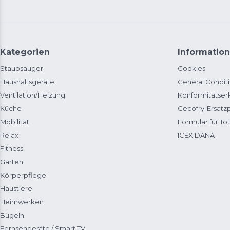
Kategorien
Information
Staubsauger
Cookies
Haushaltsgeräte
General Condit
Ventilation/Heizung
Konformitätser
Küche
Cecofry-Ersat
Mobilität
Formular für Tot
Relax
ICEX DANA
Fitness
Garten
Körperpflege
Haustiere
Heimwerken
Bügeln
Fernsehgeräte / Smart TV