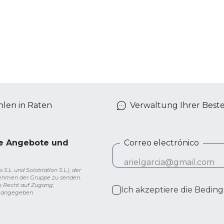
len in Raten
Verwaltung Ihrer Best
ve Angebote und
Correo electrónico
L. und Solotriatlon S.L.), der
nehmen der Gruppe zu senden.
s Recht auf Zugang,
Ich akzeptiere die
Beding
g angegeben.