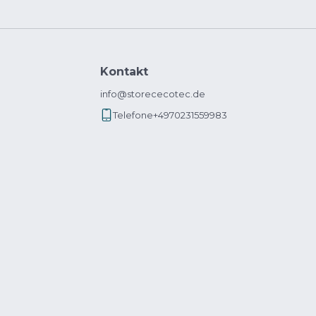
Kontakt
info@storececotec.de
Telefone
+4970231559983