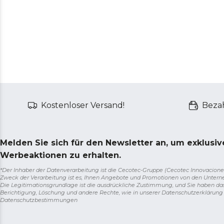
Kostenloser Versand!
Bezah
Melden Sie sich für den Newsletter an, um exklusi
Werbeaktionen zu erhalten.
*Der Inhaber der Datenverarbeitung ist die Cecotec-Gruppe (Cecotec Innovaciones S.
Zweck der Verarbeitung ist es, Ihnen Angebote und Promotionen von den Unter
Die Legitimationsgrundlage ist die ausdrückliche Zustimmung, und Sie haben da
Berichtigung, Löschung und andere Rechte, wie in unserer Datenschutzerklärun
Datenschutzbestimmungen