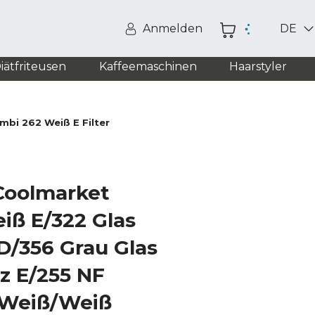
Anmelden
DE
iätfriteusen
Kaffeemaschinen
Haarstyler
bi 262 Weiß E Filter
 Coolmarket
iß E/322 Glas
D/356 Grau Glas
z E/255 NF
 Weiß/Weiß