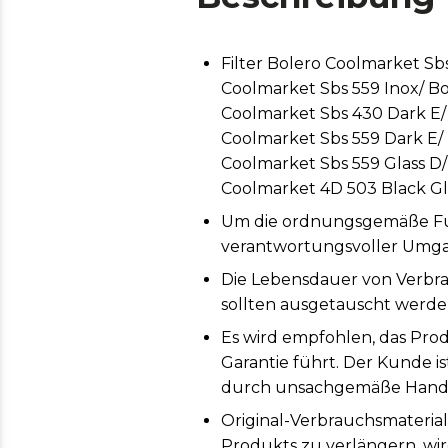
Filter Bolero Coolmarket Sb
Coolmarket Sbs 559 Inox/ B
Coolmarket Sbs 430 Dark E/ 
Coolmarket Sbs 559 Dark E/ 
Coolmarket Sbs 559 Glass D
Coolmarket 4D 503 Black Gla
Um die ordnungsgemäße Funk
verantwortungsvoller Umga
Die Lebensdauer von Verbr
sollten ausgetauscht werden
Es wird empfohlen, das Prod
Garantie führt. Der Kunde i
durch unsachgemäße Handh
Original-Verbrauchsmaterial
Produkts zu verlängern, wi