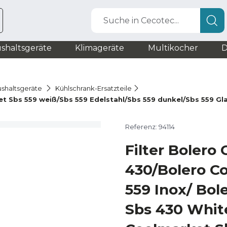
Suche in Cecotec...
shaltsgeräte
Klimageräte
Multikocher
D
ushaltsgeräte
Kühlschrank-Ersatzteile
 Sbs 559 weiß/Sbs 559 Edelstahl/Sbs 559 dunkel/Sbs 559 Gl
Referenz: 94114
Filter Bolero
430/Bolero C
559 Inox/ Bol
Sbs 430 White