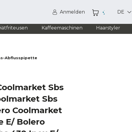
Anmelden
DE
iätfriteusen
Kaffeemaschinen
Haarstyler
as-Abflusspipette
 Coolmarket Sbs
oolmarket Sbs
ero Coolmarket
 E/ Bolero