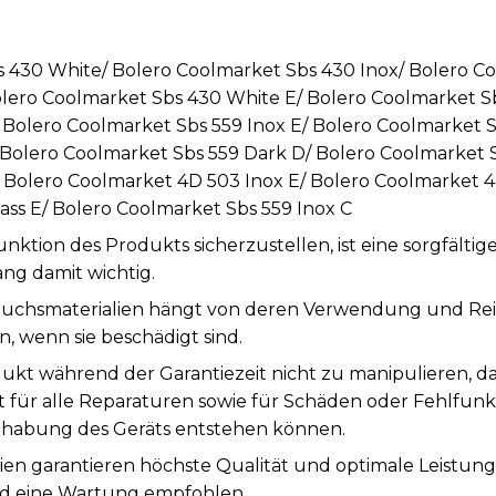
s 430 White/ Bolero Coolmarket Sbs 430 Inox/ Bolero C
olero Coolmarket Sbs 430 White E/ Bolero Coolmarket Sb
Bolero Coolmarket Sbs 559 Inox E/ Bolero Coolmarket S
Bolero Coolmarket Sbs 559 Dark D/ Bolero Coolmarket S
/ Bolero Coolmarket 4D 503 Inox E/ Bolero Coolmarket 4
ss E/ Bolero Coolmarket Sbs 559 Inox C
tion des Produkts sicherzustellen, ist eine sorgfälti
ng damit wichtig.
auchsmaterialien hängt von deren Verwendung und Rei
, wenn sie beschädigt sind.
ukt während der Garantiezeit nicht zu manipulieren, d
st für alle Reparaturen sowie für Schäden oder Fehlfunk
abung des Geräts entstehen können.
ien garantieren höchste Qualität und optimale Leistun
rd eine Wartung empfohlen.