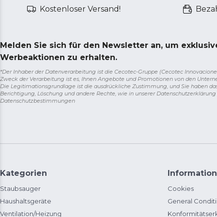
Kostenloser Versand!
Bezah
Melden Sie sich für den Newsletter an, um exklusi
Werbeaktionen zu erhalten.
*Der Inhaber der Datenverarbeitung ist die Cecotec-Gruppe (Cecotec Innovaciones S.
Zweck der Verarbeitung ist es, Ihnen Angebote und Promotionen von den Unter
Die Legitimationsgrundlage ist die ausdrückliche Zustimmung, und Sie haben da
Berichtigung, Löschung und andere Rechte, wie in unserer Datenschutzerklärun
Datenschutzbestimmungen
Kategorien
Information
Staubsauger
Cookies
Haushaltsgeräte
General Condit
Ventilation/Heizung
Konformitätser