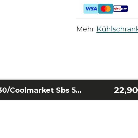
Mehr
Kühlschrank
22,90
Coolmarket Sbs 430/Coolmarket Sbs 559 weiß/Sbs 559 Edelstahl/Sbs 559 dunkel/Sbs 559 Glas-Abflusspipette