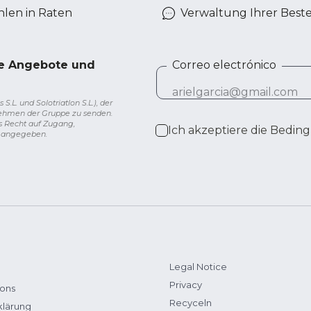
len in Raten
Verwaltung Ihrer Best
ve Angebote und
Correo electrónico
L. und Solotriatlon S.L.), der
nehmen der Gruppe zu senden.
s Recht auf Zugang,
Ich akzeptiere die
Beding
g angegeben.
Legal Notice
Privacy
ions
Recyceln
klärung