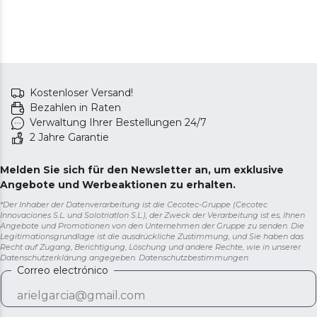
Kostenloser Versand!
Bezahlen in Raten
Verwaltung Ihrer Bestellungen 24/7
2 Jahre Garantie
Melden Sie sich für den Newsletter an, um exklusive
Angebote und Werbeaktionen zu erhalten.
*Der Inhaber der Datenverarbeitung ist die Cecotec-Gruppe (Cecotec
Innovaciones S.L. und Solotriatlon S.L.), der Zweck der Verarbeitung ist es, Ihnen
Angebote und Promotionen von den Unternehmen der Gruppe zu senden. Die
Legitimationsgrundlage ist die ausdrückliche Zustimmung, und Sie haben das
Recht auf Zugang, Berichtigung, Löschung und andere Rechte, wie in unserer
Datenschutzerklärung angegeben.
Datenschutzbestimmungen
Correo electrónico