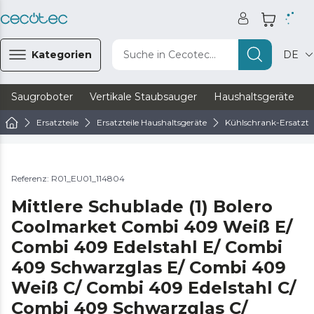
Kategorien
Suche in Cecotec...
DE
Saugroboter
Vertikale Staubsauger
Haushaltsgeräte
Ersatzteile
Ersatzteile Haushaltsgeräte
Kühlschrank-Ersatztei
Referenz: R01_EU01_114804
Mittlere Schublade (1) Bolero
Coolmarket Combi 409 Weiß E/
Combi 409 Edelstahl E/ Combi
409 Schwarzglas E/ Combi 409
Weiß C/ Combi 409 Edelstahl C/
Combi 409 Schwarzglas C/