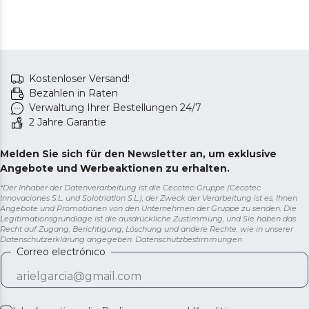
Kostenloser Versand!
Bezahlen in Raten
Verwaltung Ihrer Bestellungen 24/7
2 Jahre Garantie
Melden Sie sich für den Newsletter an, um exklusive
Angebote und Werbeaktionen zu erhalten.
*Der Inhaber der Datenverarbeitung ist die Cecotec-Gruppe (Cecotec
Innovaciones S.L. und Solotriatlon S.L.), der Zweck der Verarbeitung ist es, Ihnen
Angebote und Promotionen von den Unternehmen der Gruppe zu senden. Die
Legitimationsgrundlage ist die ausdrückliche Zustimmung, und Sie haben das
Recht auf Zugang, Berichtigung, Löschung und andere Rechte, wie in unserer
Datenschutzerklärung angegeben.
Datenschutzbestimmungen
Correo electrónico