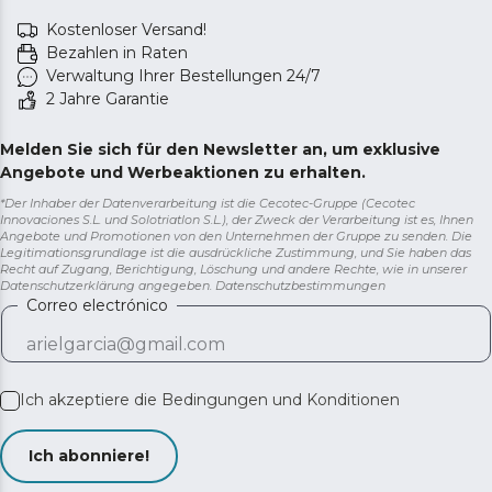
Kostenloser Versand!
Bezahlen in Raten
Verwaltung Ihrer Bestellungen 24/7
2 Jahre Garantie
Melden Sie sich für den Newsletter an, um exklusive
Angebote und Werbeaktionen zu erhalten.
*Der Inhaber der Datenverarbeitung ist die Cecotec-Gruppe (Cecotec
Innovaciones S.L. und Solotriatlon S.L.), der Zweck der Verarbeitung ist es, Ihnen
Angebote und Promotionen von den Unternehmen der Gruppe zu senden. Die
Legitimationsgrundlage ist die ausdrückliche Zustimmung, und Sie haben das
Recht auf Zugang, Berichtigung, Löschung und andere Rechte, wie in unserer
Datenschutzerklärung angegeben.
Datenschutzbestimmungen
Correo electrónico
Ich akzeptiere die
Bedingungen und Konditionen
Ich abonniere!