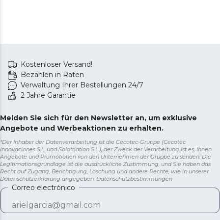
Kostenloser Versand!
Bezahlen in Raten
Verwaltung Ihrer Bestellungen 24/7
2 Jahre Garantie
Melden Sie sich für den Newsletter an, um exklusive
Angebote und Werbeaktionen zu erhalten.
*Der Inhaber der Datenverarbeitung ist die Cecotec-Gruppe (Cecotec
Innovaciones S.L. und Solotriatlon S.L.), der Zweck der Verarbeitung ist es, Ihnen
Angebote und Promotionen von den Unternehmen der Gruppe zu senden. Die
Legitimationsgrundlage ist die ausdrückliche Zustimmung, und Sie haben das
Recht auf Zugang, Berichtigung, Löschung und andere Rechte, wie in unserer
Datenschutzerklärung angegeben.
Datenschutzbestimmungen
Correo electrónico