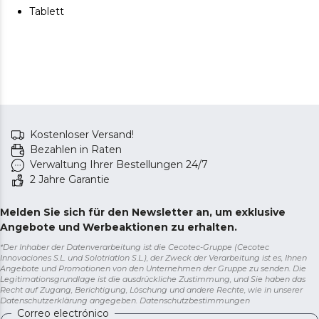
Tablett
Kostenloser Versand!
Bezahlen in Raten
Verwaltung Ihrer Bestellungen 24/7
2 Jahre Garantie
Melden Sie sich für den Newsletter an, um exklusive
Angebote und Werbeaktionen zu erhalten.
*Der Inhaber der Datenverarbeitung ist die Cecotec-Gruppe (Cecotec
Innovaciones S.L. und Solotriatlon S.L.), der Zweck der Verarbeitung ist es, Ihnen
Angebote und Promotionen von den Unternehmen der Gruppe zu senden. Die
Legitimationsgrundlage ist die ausdrückliche Zustimmung, und Sie haben das
Recht auf Zugang, Berichtigung, Löschung und andere Rechte, wie in unserer
Datenschutzerklärung angegeben.
Datenschutzbestimmungen
Correo electrónico