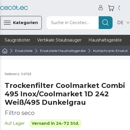
Kategorien
Suche in Cecotec...
DE
Saugroboter
Vertikale Staubsauger
Haushaltsgeräte
Ersatzteile
Ersatzteile Haushaltsgeräte
Kühlschrank-Ersatztei
Referenz: 94763
Trockenfilter Coolmarket Combi
495 Inox/Coolmarket 1D 242
Weiß/495 Dunkelgrau
Filtro seco
Auf Lager
Versand in 24-72 Std.