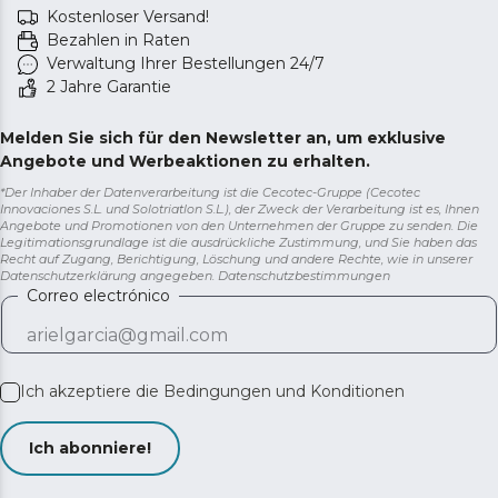
Kostenloser Versand!
Bezahlen in Raten
Verwaltung Ihrer Bestellungen 24/7
2 Jahre Garantie
Melden Sie sich für den Newsletter an, um exklusive
Angebote und Werbeaktionen zu erhalten.
*Der Inhaber der Datenverarbeitung ist die Cecotec-Gruppe (Cecotec
Innovaciones S.L. und Solotriatlon S.L.), der Zweck der Verarbeitung ist es, Ihnen
Angebote und Promotionen von den Unternehmen der Gruppe zu senden. Die
Legitimationsgrundlage ist die ausdrückliche Zustimmung, und Sie haben das
Recht auf Zugang, Berichtigung, Löschung und andere Rechte, wie in unserer
Datenschutzerklärung angegeben.
Datenschutzbestimmungen
Correo electrónico
Ich akzeptiere die
Bedingungen und Konditionen
Ich abonniere!