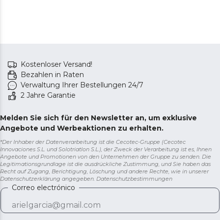
Kostenloser Versand!
Bezahlen in Raten
Verwaltung Ihrer Bestellungen 24/7
2 Jahre Garantie
Melden Sie sich für den Newsletter an, um exklusive
Angebote und Werbeaktionen zu erhalten.
*Der Inhaber der Datenverarbeitung ist die Cecotec-Gruppe (Cecotec
Innovaciones S.L. und Solotriatlon S.L.), der Zweck der Verarbeitung ist es, Ihnen
Angebote und Promotionen von den Unternehmen der Gruppe zu senden. Die
Legitimationsgrundlage ist die ausdrückliche Zustimmung, und Sie haben das
Recht auf Zugang, Berichtigung, Löschung und andere Rechte, wie in unserer
Datenschutzerklärung angegeben.
Datenschutzbestimmungen
Correo electrónico