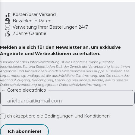
was eine komfortable und uneingeschränkte
Handhabung ermöglicht. 360-Grad-Drehkabel.
Kostenloser Versand!
Bezahlen in Raten
Verwaltung Ihrer Bestellungen 24/7
2 Jahre Garantie
Melden Sie sich für den Newsletter an, um exklusive
Angebote und Werbeaktionen zu erhalten.
*Der Inhaber der Datenverarbeitung ist die Cecotec-Gruppe (Cecotec
Innovaciones S.L. und Solotriatlon S.L.), der Zweck der Verarbeitung ist es, Ihnen
Angebote und Promotionen von den Unternehmen der Gruppe zu senden. Die
Legitimationsgrundlage ist die ausdrückliche Zustimmung, und Sie haben das
Recht auf Zugang, Berichtigung, Löschung und andere Rechte, wie in unserer
Datenschutzerklärung angegeben.
Datenschutzbestimmungen
Correo electrónico
Ich akzeptiere die
Bedingungen und Konditionen
Ich abonniere!