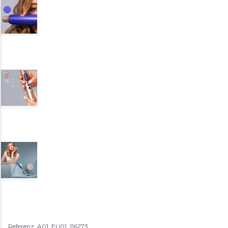
Referenz: A01_EU01_116273