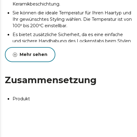
Keramikbeschichtung.
Sie können die ideale Temperatur für Ihren Haartyp und
Ihr gewünschtes Styling wählen. Die Temperatur ist von
100º bis 200ºC einstellbar.
Es bietet zusätzliche Sicherheit, da es eine einfache
und sichere Handhabung des Lockenstabs beim Stylen
der Haare ermöglicht. Cooler Tipp.
Mehr sehen
Gewährleistet, dass die gewählten Einstellungen
während der Nutzung konstant bleiben und verhindert
so versehentliche Änderungen.
Temperaturverriegelungsfunktion.
Zusammensetzung
Der Lockenstab ist in Sekundenschnelle einsatzbereit,
spart Zeit und ermöglicht schnelles Styling. Er heizt sich
schnell auf.
Produkt
Es sorgt für zusätzliche Sicherheit, indem es den
Lockenstab nach einer gewissen Zeit der Inaktivität
automatisch ausschaltet. Automatische
Abschaltfunktion.
Es bietet Bewegungsfreiheit und verhindert Kabelsalat,