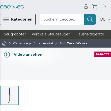
Kategorien
Suche in Cecotec...
DE
Saugroboter
Vertikale Staubsauger
Haushaltsgeräte
Körperpflege
Lockenstab
SurfCare iWaves
Video ansehen
RABATTE