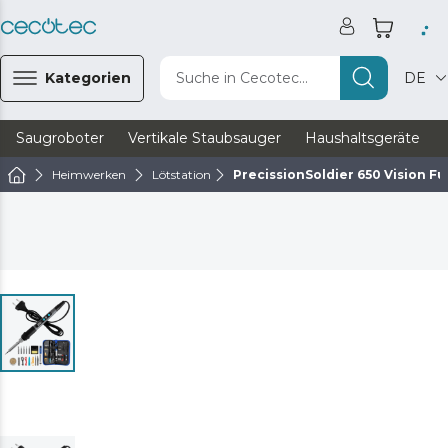
Kategorien
Suche in Cecotec...
DE
Saugroboter
Vertikale Staubsauger
Haushaltsgeräte
Heimwerken
Lötstation
PrecissionSoldier 650 Vision Ful