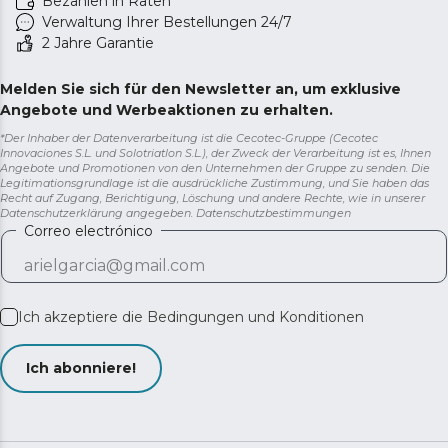
Bezahlen in Raten
Verwaltung Ihrer Bestellungen 24/7
2 Jahre Garantie
Melden Sie sich für den Newsletter an, um exklusive
Angebote und Werbeaktionen zu erhalten.
*Der Inhaber der Datenverarbeitung ist die Cecotec-Gruppe (Cecotec
Innovaciones S.L. und Solotriatlon S.L.), der Zweck der Verarbeitung ist es, Ihnen
Angebote und Promotionen von den Unternehmen der Gruppe zu senden. Die
Legitimationsgrundlage ist die ausdrückliche Zustimmung, und Sie haben das
Recht auf Zugang, Berichtigung, Löschung und andere Rechte, wie in unserer
Datenschutzerklärung angegeben.
Datenschutzbestimmungen
Correo electrónico
Ich akzeptiere die
Bedingungen und Konditionen
Ich abonniere!