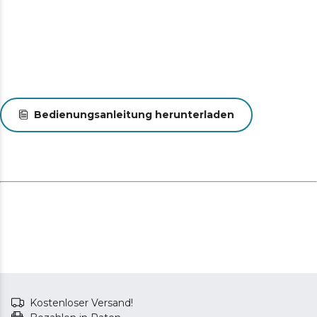
Dank seines speziellen Designs, das Verbrennungen
verhindert und eine einfache Handhabung
gewährleistet, können Sie die Bürste absolut sicher
verwenden. Kalte Spitze.
Bedienungsanleitung herunterladen
Kostenloser Versand!