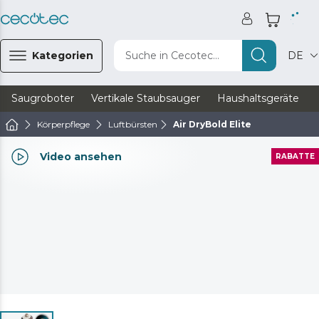
Kategorien
Suche in Cecotec...
DE
Saugroboter
Vertikale Staubsauger
Haushaltsgeräte
Körperpflege
Luftbürsten
Air DryBold Elite
Video ansehen
RABATTE