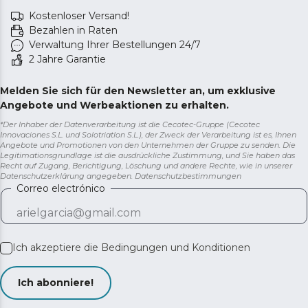
Kostenloser Versand!
Bezahlen in Raten
Verwaltung Ihrer Bestellungen 24/7
2 Jahre Garantie
Melden Sie sich für den Newsletter an, um exklusive
Angebote und Werbeaktionen zu erhalten.
*Der Inhaber der Datenverarbeitung ist die Cecotec-Gruppe (Cecotec
Innovaciones S.L. und Solotriatlon S.L.), der Zweck der Verarbeitung ist es, Ihnen
Angebote und Promotionen von den Unternehmen der Gruppe zu senden. Die
Legitimationsgrundlage ist die ausdrückliche Zustimmung, und Sie haben das
Recht auf Zugang, Berichtigung, Löschung und andere Rechte, wie in unserer
Datenschutzerklärung angegeben.
Datenschutzbestimmungen
Correo electrónico
Ich akzeptiere die
Bedingungen und Konditionen
Ich abonniere!