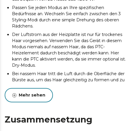
Passen Sie jeden Modus an Ihre spezifischen
Bedürfnisse an. Wechseln Sie einfach zwischen den 3
Styling-Modi durch eine simple Drehung des oberen
Rädchens.
Der Luftstrom aus der Heizplatte ist nur für trockenes
Haar vorgesehen. Verwenden Sie das Gerät in diesem
Modus niemals auf nassem Haar, da das PTC-
Heizelement dadurch beschädigt werden kann. Hier
kann die PTC aktiviert werden, da sie immer optional ist.
Dry-Modus.
Bei nassem Haar tritt die Luft durch die Oberfläche der
Bürste aus, um das Haar gleichzeitig zu formen und zu
trocknen. Wet-Modus.
Die Bürste kann wie eine herkömmliche
Mehr sehen
Warmluftbürste verwendet werden. Für ein perfektes
Finish lässt sich die PTC-Heizfunktion zuschalten, um
das Styling besser zu versiegeln und die Glättung zu
Zusammensetzung
optimieren. All-Modus.
Sie können die PTC-Heizung wahlweise zuschalten und