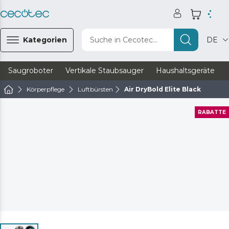
Kategorien
Suche in Cecotec...
DE
Saugroboter
Vertikale Staubsauger
Haushaltsgeräte
Körperpflege
Luftbürsten
Air DryBold Elite Black
RABATTE