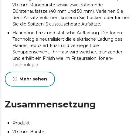
20-mm-Rundbürste sowie zwei rotierende
Bürstenaufsätze (40 mm und 50 mm). Verleihen Sie
dem Ansatz Volumen, kreieren Sie Locken oder formen
Sie die Spitzen. 5 austauschbare Aufsätze.
Haar ohne Frizz und statische Aufladung. Die Ionen-
Technologie neutralisiert die elektrische Ladung des
Haares, reduziert Frizz und versiegelt die
Schuppenschicht. Ihr Haar wird weicher, glänzender
und erhält ein Finish wie im Friseursalon. Ionen-
Technologie.
Totale Vielseitigkeit: trocknen, locken, stylen und
Mehr sehen
voluminös machen. Mit nur einem Gerät können Sie Ihr
Haar trocknen, natürliche Locken kreieren, die Spitzen
stylen und Volumen vom Ansatz an verleihen. Perfekt,
um Ihren täglichen Look zu verwandeln, ohne das
Zusammensetzung
Gerät zu wechseln. 4 Funktionen in 1.
Pflege und Hitzeschutz. Die rotierenden Bürsten sind
mit Keramik beschichtet, um die Wärme gleichmäßig
Produkt
zu verteilen, Schäden durch Überhitzung zu vermeiden
20-mm-Bürste
und die Haarstruktur zu schonen.