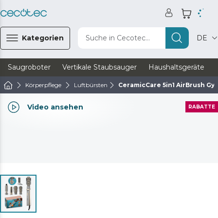
Kategorien
Suche in Cecotec...
DE
Saugroboter
Vertikale Staubsauger
Haushaltsgeräte
Körperpflege
Luftbürsten
CeramicCare 5in1 AirBrush Gyr
Video ansehen
RABATTE