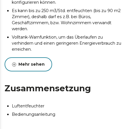
konfigurieren können.
Es kann bis zu 250 m3/Std. entfeuchten (bis zu 90 m2
Zimmer), deshalb darf es z.B. bei Büros,
Geschäftzimmern, bzw. Wohnzimmern verwandt
werden.
Volltank-Warnfunktion, um das Überlaufen zu
verhindern und einen geringeren Energieverbrauch zu
erreichen.
Feuchtigkaitsgehaltsstufen zwischen 40 % und 80 %,
sodass Sie die Anpassende auswählen können.
Mehr sehen
LED-Bildschirm, um die Temperatur und
Luftfeuchtigkeitsgehalt anzusehen. Touch-Bedienung,
unkompliziert und intuitive.
Zusammensetzung
Einstellbare Zeitschaltuhr 12 Stunden am Tag mit
automatischer Abschaltung. Wählen Sie die
gewünschte Zeit und vergessen Sie die Feuchtigkeit.
Luftentfeuchter
Zwei Entfeuchtungsgeschwindigkeitsstufen, sodass
Bedienungsanleitung
das Gerät an jeder Situation anpasst.
Das Gerät ist so lautlos, dass Sie können es bei jeder