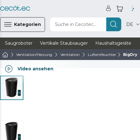
Kategorien
Suche in Cecotec...
DE
Saugroboter
Vertikale Staubsauger
Haushaltsgeräte
Ventilation/Heizung
Ventilation
Luftentfeuchter
BigDry 
Video ansehen