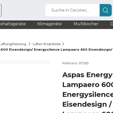
Suche in Cecotec...
shaltsgeräte
Klimageräte
Multikocher
D
r Lüftung/Heizung
Lüfter-Ersatzteile
600 Eisendesign/ Energysilence Lampaero 650 Eisendesign/
Referenz: R7265
Aspas Energy
Lampaero 600
Energysilenc
Eisendesign /