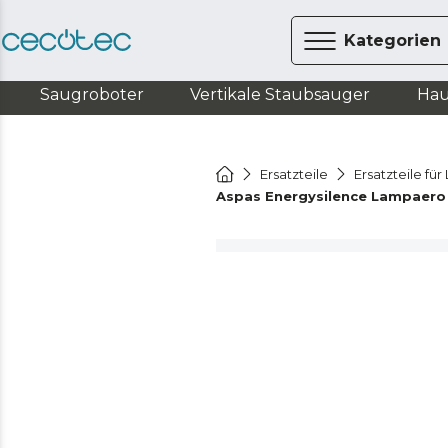
Kategorien
Saugroboter
Vertikale Staubsauger
Hau
Ersatzteile
Ersatzteile fü
Aspas Energysilence Lampaero 