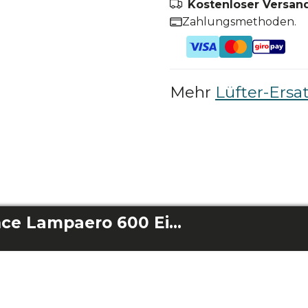
Kostenloser Versand
Zahlungsmethoden.
Mehr
Lüfter-Ersat
Aspas Energysilence Lampaero 600 Eisendesign/ Energysilence Lampaero 650 Eisendesign/ Energysilence Lampaero 600 Natur/ Energysilence Lampaero 650 Naturgeflecht