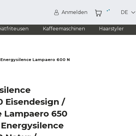
Anmelden
DE
iätfriteusen
Kaffeemaschinen
Haarstyler
 Energysilence Lampaero 600 Natur/ Energysilence Lampaero
silence
 Eisendesign /
e Lampaero 650
 Energysilence