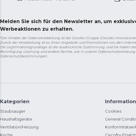
Melden Sie sich für den Newsletter an, um exklusi
Werbeaktionen zu erhalten.
*Der Inhaber der Datenverarbeitung ist die Cecotec-Gruppe (Cecotec Innovaciones S.
Zweck der Verarbeitung ist es, Ihnen Angebote und Promotionen von den Unter
Die Legitimationsgrundlage ist die ausdrückliche Zustimmung, und Sie haben da
Berichtigung, Löschung und andere Rechte, wie in unserer Datenschutzerklärun
Datenschutzbestimmungen
Kategorien
Information
Staubsauger
Cookies
Haushaltsgeräte
General Condit
Ventilation/Heizung
Konformitätser
Küche
Cecofry-Ersat