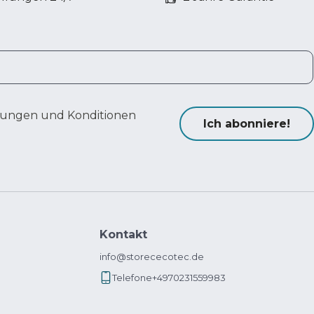
ungen und Konditionen
Ich abonniere!
Kontakt
info@storececotec.de
Telefone
+4970231559983