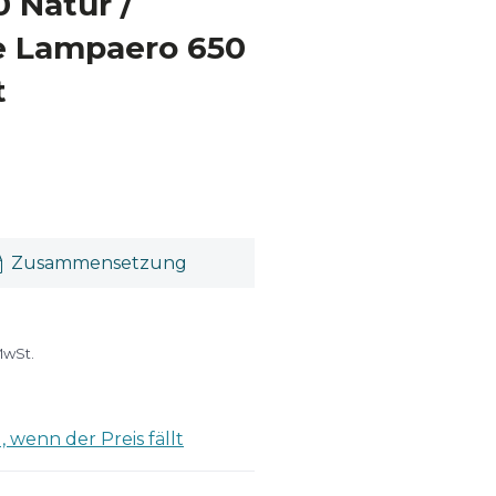
 Natur /
e Lampaero 650
t
Zusammensetzung
MwSt.
 wenn der Preis fällt