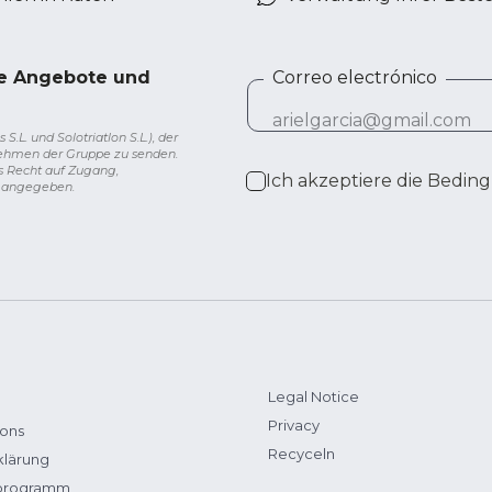
ve Angebote und
Correo electrónico
L. und Solotriatlon S.L.), der
nehmen der Gruppe zu senden.
s Recht auf Zugang,
Ich akzeptiere die
Beding
g angegeben.
Legal Notice
Privacy
ions
Recyceln
klärung
zprogramm