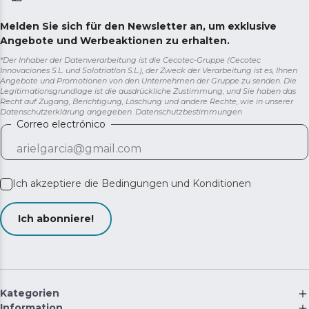
Melden Sie sich für den Newsletter an, um exklusive
Angebote und Werbeaktionen zu erhalten.
*Der Inhaber der Datenverarbeitung ist die Cecotec-Gruppe (Cecotec
Innovaciones S.L. und Solotriatlon S.L.), der Zweck der Verarbeitung ist es, Ihnen
Angebote und Promotionen von den Unternehmen der Gruppe zu senden. Die
Legitimationsgrundlage ist die ausdrückliche Zustimmung, und Sie haben das
Recht auf Zugang, Berichtigung, Löschung und andere Rechte, wie in unserer
Datenschutzerklärung angegeben.
Datenschutzbestimmungen
Correo electrónico
Ich akzeptiere die
Bedingungen und Konditionen
Ich abonniere!
Kategorien
Information