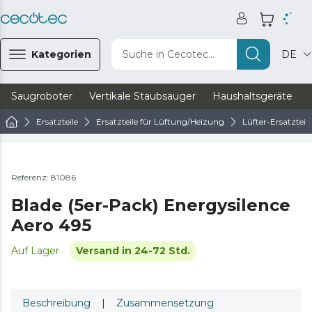
Kategorien
Suche in Cecotec...
DE
Saugroboter
Vertikale Staubsauger
Haushaltsgeräte
Ersatzteile
Ersatzteile für Lüftung/Heizung
Lüfter-Ersatzteile
Referenz: 81086
Blade (5er-Pack) Energysilence
Aero 495
Auf Lager
Versand in 24-72 Std.
Beschreibung
|
Zusammensetzung