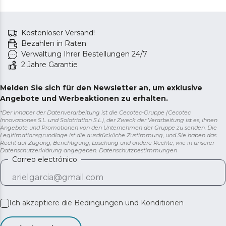
Kostenloser Versand!
Bezahlen in Raten
Verwaltung Ihrer Bestellungen 24/7
2 Jahre Garantie
Melden Sie sich für den Newsletter an, um exklusive
Angebote und Werbeaktionen zu erhalten.
*Der Inhaber der Datenverarbeitung ist die Cecotec-Gruppe (Cecotec
Innovaciones S.L. und Solotriatlon S.L.), der Zweck der Verarbeitung ist es, Ihnen
Angebote und Promotionen von den Unternehmen der Gruppe zu senden. Die
Legitimationsgrundlage ist die ausdrückliche Zustimmung, und Sie haben das
Recht auf Zugang, Berichtigung, Löschung und andere Rechte, wie in unserer
Datenschutzerklärung angegeben.
Datenschutzbestimmungen
Correo electrónico
Ich akzeptiere die
Bedingungen und Konditionen