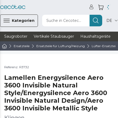
Kategorien
Suche in Cecotec...
DE
Saugroboter
Vertikale Staubsauger
Haushaltsgeräte
Ersatzteile
Ersatzteile für Lüftung/Heizung
Lüfter-Ersatzteile
Referenz: R3732
Lamellen Energysilence Aero
3600 Invisible Natural
Style/Energysilence Aero 3600
Invisible Natural Design/Aero
3600 Invisible Metallic Style
Klingen