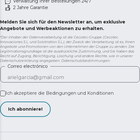
Verwaltung Ihrer Bestellungen 24/7
2 Jahre Garantie
Melden Sie sich für den Newsletter an, um exklusive
Angebote und Werbeaktionen zu erhalten.
*Der Inhaber der Datenverarbeitung ist die Cecotec-Gruppe (Cecotec
Innovaciones S.L. und Solotriatlon S.L.), der Zweck der Verarbeitung ist es, Ihnen
Angebote und Promotionen von den Unternehmen der Gruppe zu senden. Die
Legitimationsgrundlage ist die ausdrückliche Zustimmung, und Sie haben das
Recht auf Zugang, Berichtigung, Löschung und andere Rechte, wie in unserer
Datenschutzerklärung angegeben.
Datenschutzbestimmungen
Correo electrónico
Ich akzeptiere die
Bedingungen und Konditionen
Ich abonniere!