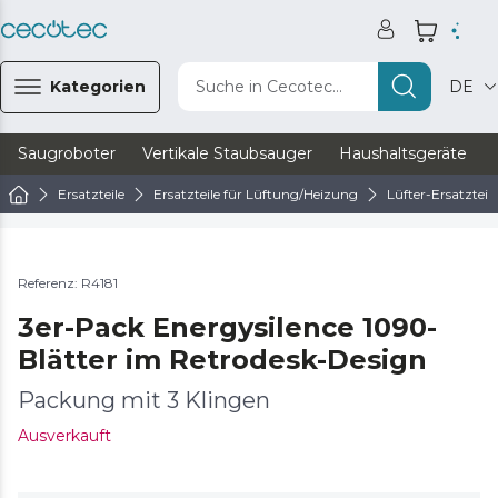
Kategorien
Suche in Cecotec...
DE
Saugroboter
Vertikale Staubsauger
Haushaltsgeräte
Ersatzteile
Ersatzteile für Lüftung/Heizung
Lüfter-Ersatzteile
Referenz: R4181
3er-Pack Energysilence 1090-
Blätter im Retrodesk-Design
Packung mit 3 Klingen
Ausverkauft