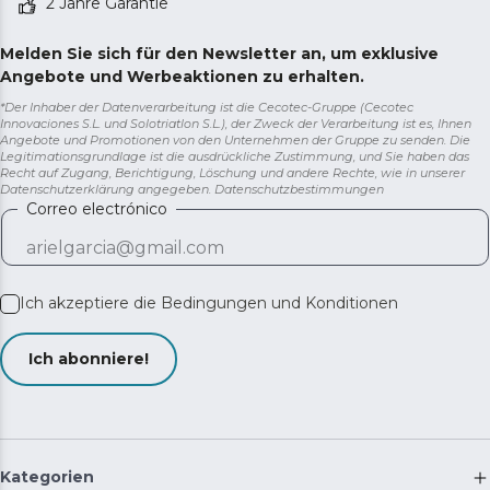
2 Jahre Garantie
Melden Sie sich für den Newsletter an, um exklusive
Angebote und Werbeaktionen zu erhalten.
*Der Inhaber der Datenverarbeitung ist die Cecotec-Gruppe (Cecotec
Innovaciones S.L. und Solotriatlon S.L.), der Zweck der Verarbeitung ist es, Ihnen
Angebote und Promotionen von den Unternehmen der Gruppe zu senden. Die
Legitimationsgrundlage ist die ausdrückliche Zustimmung, und Sie haben das
Recht auf Zugang, Berichtigung, Löschung und andere Rechte, wie in unserer
Datenschutzerklärung angegeben.
Datenschutzbestimmungen
Correo electrónico
Ich akzeptiere die
Bedingungen und Konditionen
Ich abonniere!
Kategorien