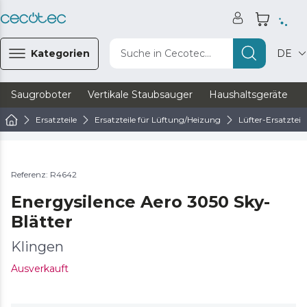
Kategorien
Suche in Cecotec...
DE
Saugroboter
Vertikale Staubsauger
Haushaltsgeräte
Ersatzteile
Ersatzteile für Lüftung/Heizung
Lüfter-Ersatzteile
Referenz: R4642
Energysilence Aero 3050 Sky-
Blätter
Klingen
Ausverkauft