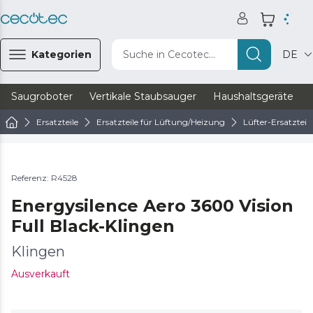
Kategorien
Suche in Cecotec...
DE
Saugroboter
Vertikale Staubsauger
Haushaltsgeräte
Ersatzteile
Ersatzteile für Lüftung/Heizung
Lüfter-Ersatzteile
Referenz: R4528
Energysilence Aero 3600 Vision
Full Black-Klingen
Klingen
Ausverkauft