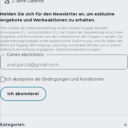
2 Jahre Garantie
Melden Sie sich für den Newsletter an, um exklusive
Angebote und Werbeaktionen zu erhalten.
*Der Inhaber der Datenverarbeitung ist die Cecotec-Gruppe (Cecotec
Innovaciones S.L. und Solotriatlon S.L.), der Zweck der Verarbeitung ist es, Ihnen
Angebote und Promotionen von den Unternehmen der Gruppe zu senden. Die
Legitimationsgrundlage ist die ausdrückliche Zustimmung, und Sie haben das
Recht auf Zugang, Berichtigung, Löschung und andere Rechte, wie in unserer
Datenschutzerklärung angegeben.
Datenschutzbestimmungen
Correo electrónico
Ich akzeptiere die
Bedingungen und Konditionen
Ich abonniere!
Kategorien