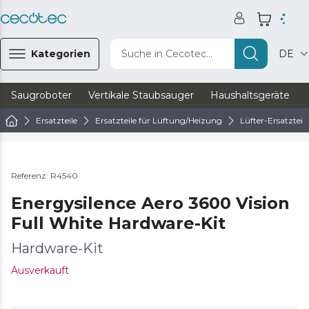
Kategorien
Suche in Cecotec...
DE
Saugroboter
Vertikale Staubsauger
Haushaltsgeräte
Ersatzteile
Ersatzteile für Lüftung/Heizung
Lüfter-Ersatzteile
Referenz: R4540
Energysilence Aero 3600 Vision
Full White Hardware-Kit
Hardware-Kit
Ausverkauft