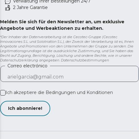
Verwaltung Ihrer Bestellungen 24/7
2 Jahre Garantie
Melden Sie sich für den Newsletter an, um exklusive
Angebote und Werbeaktionen zu erhalten.
*Der Inhaber der Datenverarbeitung ist die Cecotec-Gruppe (Cecotec
Innovaciones S.L. und Solotriatlon S.L.), der Zweck der Verarbeitung ist es, Ihnen
Angebote und Promotionen von den Unternehmen der Gruppe zu senden. Die
Legitimationsgrundlage ist die ausdrückliche Zustimmung, und Sie haben das
Recht auf Zugang, Berichtigung, Löschung und andere Rechte, wie in unserer
Datenschutzerklärung angegeben.
Datenschutzbestimmungen
Correo electrónico
Ich akzeptiere die
Bedingungen und Konditionen
Ich abonniere!