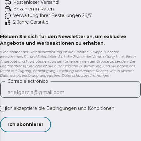
Kostenloser Versand!
Bezahlen in Raten
Verwaltung Ihrer Bestellungen 24/7
2 Jahre Garantie
Melden Sie sich für den Newsletter an, um exklusive
Angebote und Werbeaktionen zu erhalten.
*Der Inhaber der Datenverarbeitung ist die Cecotec-Gruppe (Cecotec
Innovaciones S.L. und Solotriatlon S.L.), der Zweck der Verarbeitung ist es, Ihnen
Angebote und Promotionen von den Unternehmen der Gruppe zu senden. Die
Legitimationsgrundlage ist die ausdrückliche Zustimmung, und Sie haben das
Recht auf Zugang, Berichtigung, Löschung und andere Rechte, wie in unserer
Datenschutzerklärung angegeben.
Datenschutzbestimmungen
Correo electrónico
Ich akzeptiere die
Bedingungen und Konditionen
Ich abonniere!