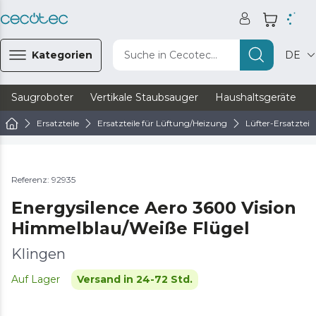
Kategorien
Suche in Cecotec...
DE
Saugroboter
Vertikale Staubsauger
Haushaltsgeräte
Ersatzteile
Ersatzteile für Lüftung/Heizung
Lüfter-Ersatzteile
Referenz: 92935
Energysilence Aero 3600 Vision
Himmelblau/Weiße Flügel
Klingen
Auf Lager
Versand in 24-72 Std.