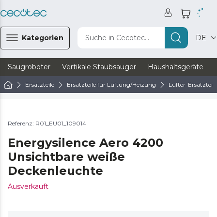
Kategorien
Suche in Cecotec...
DE
Saugroboter
Vertikale Staubsauger
Haushaltsgeräte
Ersatzteile
Ersatzteile für Lüftung/Heizung
Lüfter-Ersatzteile
Referenz: R01_EU01_109014
Energysilence Aero 4200
Unsichtbare weiße
Deckenleuchte
Ausverkauft