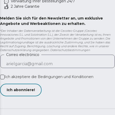
Verwaltung Ihrer Bestellungen 24/7
2 Jahre Garantie
Melden Sie sich für den Newsletter an, um exklusive
Angebote und Werbeaktionen zu erhalten.
*Der Inhaber der Datenverarbeitung ist die Cecotec-Gruppe (Cecotec
Innovaciones S.L. und Solotriatlon S.L.), der Zweck der Verarbeitung ist es, Ihnen
Angebote und Promotionen von den Unternehmen der Gruppe zu senden. Die
Legitimationsgrundlage ist die ausdrückliche Zustimmung, und Sie haben das
Recht auf Zugang, Berichtigung, Löschung und andere Rechte, wie in unserer
Datenschutzerklärung angegeben.
Datenschutzbestimmungen
Correo electrónico
Ich akzeptiere die
Bedingungen und Konditionen
Ich abonniere!