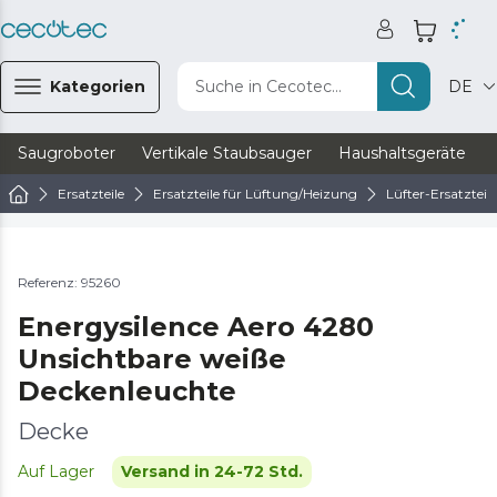
Kategorien
Suche in Cecotec...
DE
Saugroboter
Vertikale Staubsauger
Haushaltsgeräte
Ersatzteile
Ersatzteile für Lüftung/Heizung
Lüfter-Ersatzteile
Referenz: 95260
Energysilence Aero 4280
Unsichtbare weiße
Deckenleuchte
Decke
Auf Lager
Versand in 24-72 Std.