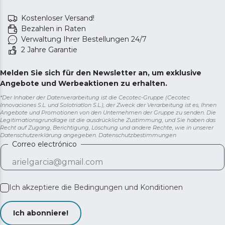
Kostenloser Versand!
Bezahlen in Raten
Verwaltung Ihrer Bestellungen 24/7
2 Jahre Garantie
Melden Sie sich für den Newsletter an, um exklusive
Angebote und Werbeaktionen zu erhalten.
*Der Inhaber der Datenverarbeitung ist die Cecotec-Gruppe (Cecotec
Innovaciones S.L. und Solotriatlon S.L.), der Zweck der Verarbeitung ist es, Ihnen
Angebote und Promotionen von den Unternehmen der Gruppe zu senden. Die
Legitimationsgrundlage ist die ausdrückliche Zustimmung, und Sie haben das
Recht auf Zugang, Berichtigung, Löschung und andere Rechte, wie in unserer
Datenschutzerklärung angegeben.
Datenschutzbestimmungen
Correo electrónico
Ich akzeptiere die
Bedingungen und Konditionen
Ich abonniere!