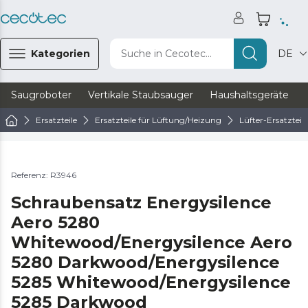
Kategorien
Suche in Cecotec...
DE
Saugroboter
Vertikale Staubsauger
Haushaltsgeräte
Ersatzteile
Ersatzteile für Lüftung/Heizung
Lüfter-Ersatzteile
Referenz: R3946
Schraubensatz Energysilence
Aero 5280
Whitewood/Energysilence Aero
5280 Darkwood/Energysilence
5285 Whitewood/Energysilence
5285 Darkwood