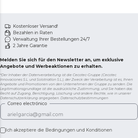
Kostenloser Versand!
Bezahlen in Raten
Verwaltung Ihrer Bestellungen 24/7
2 Jahre Garantie
Melden Sie sich für den Newsletter an, um exklusive
Angebote und Werbeaktionen zu erhalten.
*Der Inhaber der Datenverarbeitung ist die Cecotec-Gruppe (Cecotec
Innovaciones S.L. und Solotriatlon S.L.), der Zweck der Verarbeitung ist es, Ihnen
Angebote und Promotionen von den Unternehmen der Gruppe zu senden. Die
Legitimationsgrundlage ist die ausdrückliche Zustimmung, und Sie haben das
Recht auf Zugang, Berichtigung, Löschung und andere Rechte, wie in unserer
Datenschutzerklärung angegeben.
Datenschutzbestimmungen
Correo electrónico
Ich akzeptiere die
Bedingungen und Konditionen