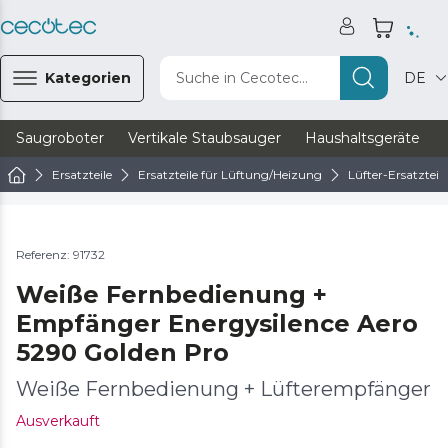
Kategorien
Suche in Cecotec...
DE
Saugroboter
Vertikale Staubsauger
Haushaltsgeräte
Ersatzteile
Ersatzteile für Lüftung/Heizung
Lüfter-Ersatzteile
Referenz: 91732
Weiße Fernbedienung +
Empfänger Energysilence Aero
5290 Golden Pro
Weiße Fernbedienung + Lüfterempfänger
Ausverkauft