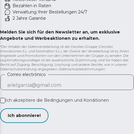
Bezahlen in Raten
Verwaltung Ihrer Bestellungen 24/7
2 Jahre Garantie
Melden Sie sich für den Newsletter an, um exklusive
Angebote und Werbeaktionen zu erhalten.
*Der Inhaber der Datenverarbeitung ist die Cecotec-Gruppe (Cecotec
Innovaciones S.L. und Solotriatlon S.L.), der Zweck der Verarbeitung ist es, Ihnen
Angebote und Promotionen von den Unternehmen der Gruppe zu senden. Die
Legitimationsgrundlage ist die ausdrückliche Zustimmung, und Sie haben das
Recht auf Zugang, Berichtigung, Löschung und andere Rechte, wie in unserer
Datenschutzerklärung angegeben.
Datenschutzbestimmungen
Correo electrónico
Ich akzeptiere die
Bedingungen und Konditionen
Ich abonniere!