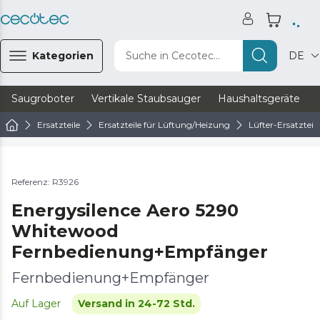
Kategorien
Suche in Cecotec...
DE
Saugroboter
Vertikale Staubsauger
Haushaltsgeräte
Ersatzteile
Ersatzteile für Lüftung/Heizung
Lüfter-Ersatzteile
Referenz: R3926
Energysilence Aero 5290
Whitewood
Fernbedienung+Empfänger
Fernbedienung+Empfänger
Auf Lager
Versand in 24-72 Std.