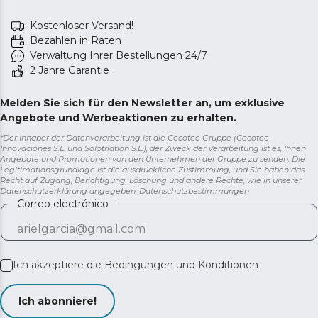
Kostenloser Versand!
Bezahlen in Raten
Verwaltung Ihrer Bestellungen 24/7
2 Jahre Garantie
Melden Sie sich für den Newsletter an, um exklusive
Angebote und Werbeaktionen zu erhalten.
*Der Inhaber der Datenverarbeitung ist die Cecotec-Gruppe (Cecotec
Innovaciones S.L. und Solotriatlon S.L.), der Zweck der Verarbeitung ist es, Ihnen
Angebote und Promotionen von den Unternehmen der Gruppe zu senden. Die
Legitimationsgrundlage ist die ausdrückliche Zustimmung, und Sie haben das
Recht auf Zugang, Berichtigung, Löschung und andere Rechte, wie in unserer
Datenschutzerklärung angegeben.
Datenschutzbestimmungen
Correo electrónico
Ich akzeptiere die
Bedingungen und Konditionen
Ich abonniere!